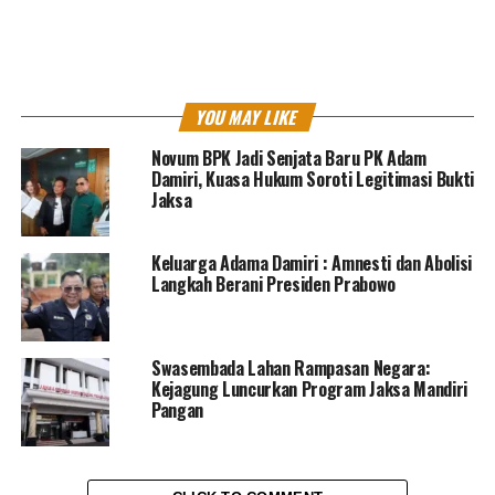
Laman:
1
2
RELATED TOPICS:
ASABRI
CK
MANAJER INVESTASI
MI
YOU MAY LIKE
UP NEXT
Kasus satelit, Kejagung Periksa 3 mantan pejabat
Novum BPK Jadi Senjata Baru PK Adam
kementerian pertahanan
Damiri, Kuasa Hukum Soroti Legitimasi Bukti
Jaksa
DON'T MISS
Kejagung periksa 2 saksi dalam kasus LPEI yakni TW dan
AA
Keluarga Adama Damiri : Amnesti dan Abolisi
Langkah Berani Presiden Prabowo
MES Dono
Swasembada Lahan Rampasan Negara:
Kejagung Luncurkan Program Jaksa Mandiri
North Jakarta Journalist
Pangan