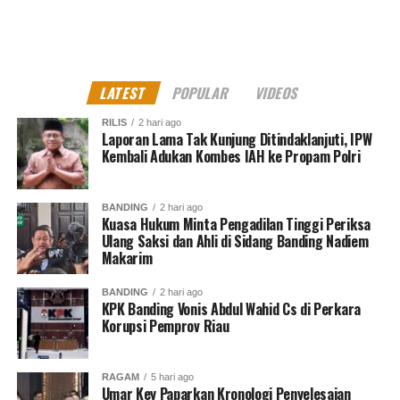
LATEST
POPULAR
VIDEOS
RILIS
2 hari ago
Laporan Lama Tak Kunjung Ditindaklanjuti, IPW
Kembali Adukan Kombes IAH ke Propam Polri
BANDING
2 hari ago
Kuasa Hukum Minta Pengadilan Tinggi Periksa
Ulang Saksi dan Ahli di Sidang Banding Nadiem
Makarim
BANDING
2 hari ago
KPK Banding Vonis Abdul Wahid Cs di Perkara
Korupsi Pemprov Riau
RAGAM
5 hari ago
Umar Key Paparkan Kronologi Penyelesaian