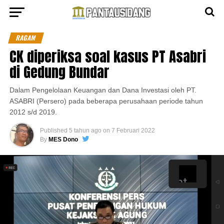
RAGAM
CK diperiksa soal kasus PT Asabri
di Gedung Bundar
Dalam Pengelolaan Keuangan dan Dana Investasi oleh PT.
ASABRI (Persero) pada beberapa perusahaan periode tahun
2012 s/d 2019.
Published
5 tahun ago
on
7 Februari 2022
By
MES Dono