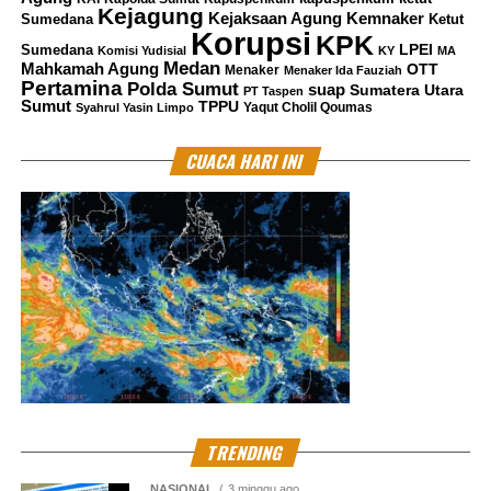
Kejagung
Kemnaker
Kejaksaan Agung
Sumedana
Ketut
Korupsi
KPK
LPEI
Sumedana
Komisi Yudisial
KY
MA
Medan
Mahkamah Agung
OTT
Menaker
Menaker Ida Fauziah
Pertamina
Polda Sumut
suap
Sumatera Utara
PT Taspen
Sumut
TPPU
Yaqut Cholil Qoumas
Syahrul Yasin Limpo
CUACA HARI INI
TRENDING
NASIONAL
3 minggu ago