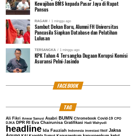
Kewajiban BMS kepada Pasar Jaya di Rapat
Pansus
RAGAM
1 minggu ago
Sambut Dekan Baru, Alumni FH Universitas
Pancasila Siapkan Database dan Pelatihan
Lulusan
TERSANGKA
1 minggu ago
KPK Tahan 4 Tersangka Dugaan Korupsi Komisi
Asuransi Pelni-Jasindo
FACEBOOK
TAG
BUMN
Ali Fikri
Asabri
Chromebook
Covid-19
Anwar Sanusi
CPO
DPR RI
Eva Chairunisa
Gratifikasi
DJKA
Hadi Wahyudi
headline
Jaksa
Ida Fauziah
Indonesia
investasi fiktif
Agung
kapuspenkum ketut
KAI
Kapolda Sumut
Kapuspenkum