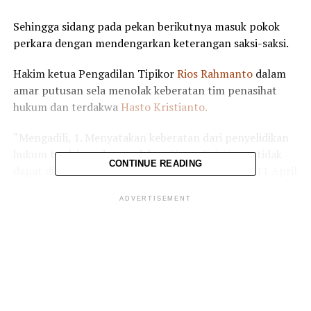
Sehingga sidang pada pekan berikutnya masuk pokok
perkara dengan mendengarkan keterangan saksi-saksi.
Hakim ketua Pengadilan Tipikor
Rios Rahmanto
dalam
amar putusan sela menolak keberatan tim penasihat
hukum dan terdakwa
Hasto Kristianto.
“Mengadili, 1. Menyatakan keberatan dari penyelidikan
hukum terdakwa dan terdakwa
Hasto Kristianto
tidak
CONTINUE READING
dapat diterima,”ujar Rios dalam amarnya. Jumat 11 April
2025.
ADVERTISEMENT
Kemudian memerintahkan agar Jaksa Penuntut Umum
KPK
Wawan Yunarwanto
dan timnya untuk melanjutkan
pemeriksaan perkara suap dan perintangan penyidikan
KPK yang melibatkan politisi PDIP Hasto Krisiyanto
tersebut.