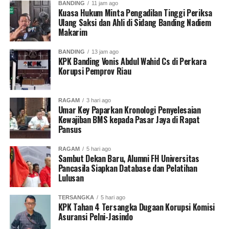
BANDING
11 jam ago
Kuasa Hukum Minta Pengadilan Tinggi Periksa
DON'T MISS
Ulang Saksi dan Ahli di Sidang Banding Nadiem
Hakim Tolak Eksepsi Tom Lembong, Sidang Lanjut
Makarim
Pembuktian dan Saksi-saksi
BANDING
13 jam ago
KPK Banding Vonis Abdul Wahid Cs di Perkara
Korupsi Pemprov Riau
Redaksi Pantausidang
RAGAM
3 hari ago
Umar Key Paparkan Kronologi Penyelesaian
Kewajiban BMS kepada Pasar Jaya di Rapat
Pansus
RAGAM
5 hari ago
Sambut Dekan Baru, Alumni FH Universitas
Pancasila Siapkan Database dan Pelatihan
Lulusan
TERSANGKA
5 hari ago
KPK Tahan 4 Tersangka Dugaan Korupsi Komisi
Asuransi Pelni-Jasindo