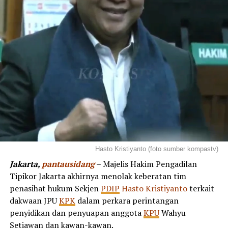
Hasto Kristiyanto (foto sumber kompastv)
Jakarta,
pantausidang
– Majelis Hakim Pengadilan
Tipikor Jakarta akhirnya menolak keberatan tim
penasihat hukum Sekjen
PDIP
Hasto Kristiyanto
terkait
dakwaan JPU
KPK
dalam perkara perintangan
penyidikan dan penyuapan anggota
KPU
Wahyu
Setiawan dan kawan-kawan.