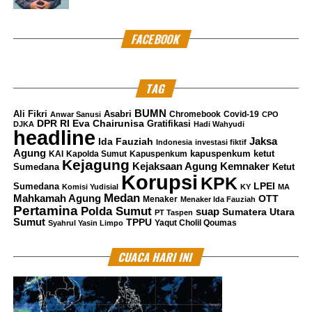
FACEBOOK
TAG
BUMN
Ali Fikri
Asabri
Chromebook
Covid-19
Anwar Sanusi
CPO
DPR RI
Eva Chairunisa
Gratifikasi
DJKA
Hadi Wahyudi
headline
Jaksa
Ida Fauziah
Indonesia
investasi fiktif
Agung
kapuspenkum ketut
KAI
Kapolda Sumut
Kapuspenkum
Kejagung
Kemnaker
Kejaksaan Agung
Sumedana
Ketut
Korupsi
KPK
LPEI
Sumedana
Komisi Yudisial
KY
MA
Medan
Mahkamah Agung
OTT
Menaker
Menaker Ida Fauziah
Pertamina
Polda Sumut
suap
Sumatera Utara
PT Taspen
Sumut
TPPU
Yaqut Cholil Qoumas
Syahrul Yasin Limpo
CUACA HARI INI