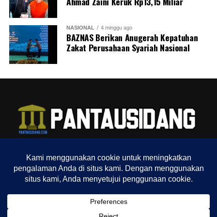
Ahmad Zaini Keruk Rp13,15 Miliar
NASIONAL
4 minggu ago
BAZNAS Berikan Anugerah Kepatuhan
Zakat Perusahaan Syariah Nasional
TENTANG KAMI
REDAKSI
INDEX
SITEMAP
YOUTUBE CHANNEL
TIKTOK