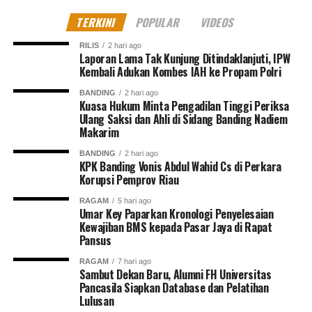
TERKINI
POPULAR
VIDEOS
RILIS
2 hari ago
Laporan Lama Tak Kunjung Ditindaklanjuti, IPW
Kembali Adukan Kombes IAH ke Propam Polri
BANDING
2 hari ago
Kuasa Hukum Minta Pengadilan Tinggi Periksa
Ulang Saksi dan Ahli di Sidang Banding Nadiem
Makarim
BANDING
2 hari ago
KPK Banding Vonis Abdul Wahid Cs di Perkara
Korupsi Pemprov Riau
RAGAM
5 hari ago
Umar Key Paparkan Kronologi Penyelesaian
Kewajiban BMS kepada Pasar Jaya di Rapat
Pansus
RAGAM
7 hari ago
Sambut Dekan Baru, Alumni FH Universitas
Pancasila Siapkan Database dan Pelatihan
Lulusan