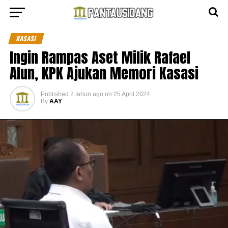
KASASI
Ingin Rampas Aset Milik Rafael
Alun, KPK Ajukan Memori Kasasi
Published
2 tahun ago
on
25 April 2024
By
AAY