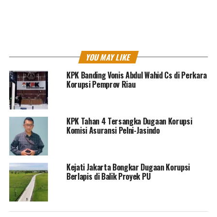
UP NEXT
MA Perberat Hukuman Karen Agustiawan Jadi 13 Tahun
Bui
DON'T MISS
Kasus Korupsi Heli AW-101, KPK eksekusi Irfan Kurnia ke
YOU MAY LIKE
Lapas Sukamiskin
KPK Banding Vonis Abdul Wahid Cs di Perkara
Korupsi Pemprov Riau
AAY
KPK Tahan 4 Tersangka Dugaan Korupsi
Jurnalis / Editor - Pengalaman Majalah, dan Multimedia.
Komisi Asuransi Pelni-Jasindo
Kejati Jakarta Bongkar Dugaan Korupsi
Berlapis di Balik Proyek PU