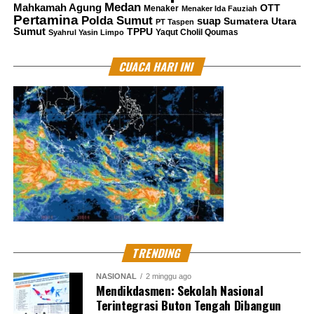
Medan
Mahkamah Agung
OTT
Menaker
Menaker Ida Fauziah
Pertamina
Polda Sumut
suap
Sumatera Utara
PT Taspen
Sumut
TPPU
Yaqut Cholil Qoumas
Syahrul Yasin Limpo
CUACA HARI INI
TRENDING
NASIONAL
2 minggu ago
Mendikdasmen: Sekolah Nasional
Terintegrasi Buton Tengah Dibangun