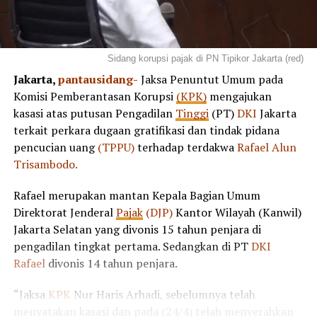
Sidang korupsi pajak di PN Tipikor Jakarta (red)
Jakarta,
pantausidang-
Jaksa Penuntut Umum pada
Komisi Pemberantasan Korupsi
(KPK)
mengajukan
kasasi atas putusan Pengadilan
Tinggi
(PT)
DKI
Jakarta
terkait perkara dugaan gratifikasi dan tindak pidana
pencucian uang
(TPPU)
terhadap terdakwa
Rafael Alun
Trisambodo.
Rafael merupakan mantan Kepala Bagian Umum
Direktorat Jenderal
Pajak
(DJP)
Kantor Wilayah (Kanwil)
Jakarta Selatan yang divonis 15 tahun penjara di
pengadilan tingkat pertama. Sedangkan di PT
DKI
Rafael
divonis 14 tahun penjara.
“Jaksa
KPK
Nur Haris Arhadi, sebelumnya telah
menyatakan kasasi dan pada (24/4) telah menyerahkan