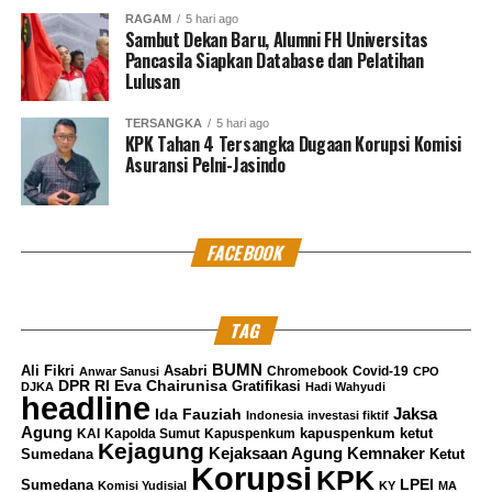
RAGAM
5 hari ago
Sambut Dekan Baru, Alumni FH Universitas
Pancasila Siapkan Database dan Pelatihan
Lulusan
TERSANGKA
5 hari ago
KPK Tahan 4 Tersangka Dugaan Korupsi Komisi
Asuransi Pelni-Jasindo
FACEBOOK
TAG
BUMN
Ali Fikri
Asabri
Chromebook
Covid-19
Anwar Sanusi
CPO
DPR RI
Eva Chairunisa
Gratifikasi
DJKA
Hadi Wahyudi
headline
Jaksa
Ida Fauziah
Indonesia
investasi fiktif
Agung
kapuspenkum ketut
KAI
Kapolda Sumut
Kapuspenkum
Kejagung
Kemnaker
Kejaksaan Agung
Sumedana
Ketut
Korupsi
KPK
LPEI
Sumedana
Komisi Yudisial
KY
MA