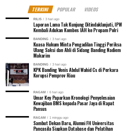
TERKINI
POPULAR
VIDEOS
RILIS
3 hari ago
Laporan Lama Tak Kunjung Ditindaklanjuti, IPW
Kembali Adukan Kombes IAH ke Propam Polri
BANDING
3 hari ago
Kuasa Hukum Minta Pengadilan Tinggi Periksa
Ulang Saksi dan Ahli di Sidang Banding Nadiem
Makarim
BANDING
3 hari ago
KPK Banding Vonis Abdul Wahid Cs di Perkara
Korupsi Pemprov Riau
RAGAM
6 hari ago
Umar Key Paparkan Kronologi Penyelesaian
Kewajiban BMS kepada Pasar Jaya di Rapat
Pansus
RAGAM
1 minggu ago
Sambut Dekan Baru, Alumni FH Universitas
Pancasila Siapkan Database dan Pelatihan