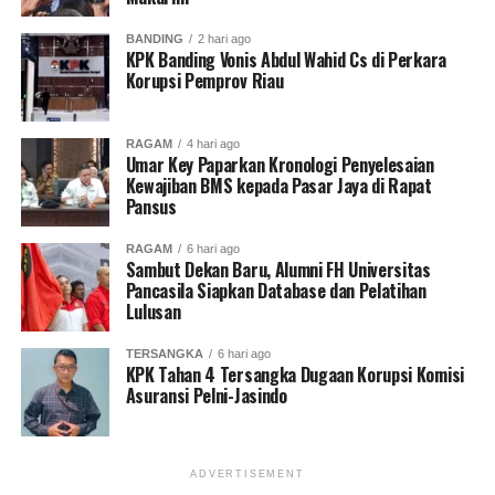
BANDING
2 hari ago
KPK Banding Vonis Abdul Wahid Cs di Perkara
Korupsi Pemprov Riau
RAGAM
4 hari ago
Umar Key Paparkan Kronologi Penyelesaian
Kewajiban BMS kepada Pasar Jaya di Rapat
Pansus
RAGAM
6 hari ago
Sambut Dekan Baru, Alumni FH Universitas
Pancasila Siapkan Database dan Pelatihan
Lulusan
TERSANGKA
6 hari ago
KPK Tahan 4 Tersangka Dugaan Korupsi Komisi
Asuransi Pelni-Jasindo
ADVERTISEMENT