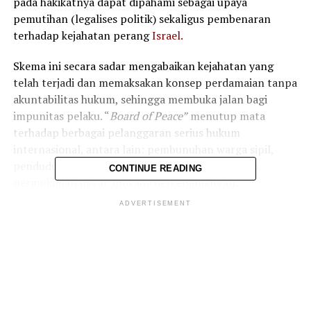
pada hakikatnya dapat dipahami sebagai upaya
pemutihan (legalises politik) sekaligus pembenaran
terhadap kejahatan perang
Israel.
Skema ini secara sadar mengabaikan kejahatan yang
telah terjadi dan memaksakan konsep perdamaian tanpa
akuntabilitas hukum, sehingga membuka jalan bagi
impunitas pelaku. “
Board of Peace”
menutup mata
terhadap berbagai pelanggaran serius hukum
internasional, antara lain: pembunuhan warga sipil,
pendudukan wilayah secara ilegal, pembangunan
CONTINUE READING
permukiman ilegal, blokade berkepanjangan,
penggunaan kelaparan sebagai senjata perang, serta
ADVERTISEMENT
pengusiran paksa penduduk sipil.
Dengan karakter demikian, “
Board of Peace
” bukan
instrumen perdamaian, melainkan alat legitimasi politik
atas kejahatan perang.
Secara hukum internasional, skema ini bertentangan