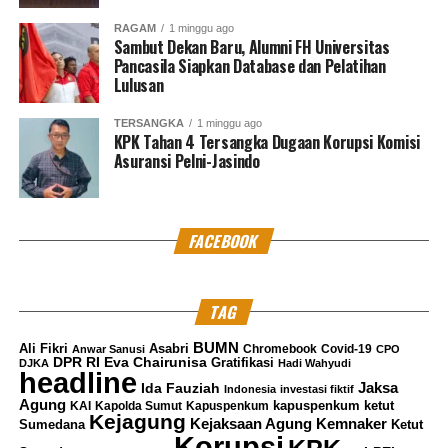
terhadap pertumbuhan dan menargetkan proyek-
proyek utama yang membangun momentum,
RAGAM
1 minggu ago
Sambut Dekan Baru, Alumni FH Universitas
menghasilkan pekerjaan, dan meningkatkan produk
Pancasila Siapkan Database dan Pelatihan
domestik bruto (PDB).
Lulusan
TERSANGKA
1 minggu ago
KPK Tahan 4 Tersangka Dugaan Korupsi Komisi
Asuransi Pelni-Jasindo
Anda jangan terpesona dengan proposal “The Trump
peace plan”, apabila dibaca tampak manis, damai,
menjanjikan kemakmuran. Tetapi akan membuat orang
lupa bahwa sesungguhnya Israel adlah perampok tanah
FACEBOOK
palestina, bagaimana mungkin dapat hidup
berdampingan dengan perampok? bagaimana mungkin
dapat hidup berdampingan dengan orang yang telah
TAG
membunuh anggota keluarga? apabila ada yang bersedia
BUMN
Ali Fikri
Asabri
Chromebook
Covid-19
Anwar Sanusi
CPO
hidup berdampingan dengan perampok, pembunuh dan
DPR RI
Eva Chairunisa
Gratifikasi
DJKA
Hadi Wahyudi
headline
penjajah, mungkin orang tersebut gila atau putus asa.
Jaksa
Ida Fauziah
Indonesia
investasi fiktif
Agung
kapuspenkum ketut
KAI
Kapolda Sumut
Kapuspenkum
Kejagung
Kemnaker
Kejaksaan Agung
Sumedana
Ketut
Korupsi
KPK