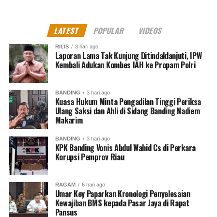
akan dibuat terowongan bawah tanah tanpa harus
mengganggu wilayah daratan yang diklaim Israel,
mengingat Gaza dan Tepi Barat terpisah jauh. Hal ini
LATEST
POPULAR
VIDEOS
terungkap Dalam “The Trump peace plan” yang
RILIS
3 hari ago
menyatakan _“Transportation links would allow
Laporan Lama Tak Kunjung Ditindaklanjuti, IPW
efficient movement between Gaza and the West Bank, as
Kembali Adukan Kombes IAH ke Propam Polri
well as throughout a future Palestine. The plan does not
call for uprooting any Israelis or Palestinians from their
BANDING
3 hari ago
homes”._
Kuasa Hukum Minta Pengadilan Tinggi Periksa
Ulang Saksi dan Ahli di Sidang Banding Nadiem
Makarim
Sedangkan ECONOMIC FRAMEWORK rencana tersebut
BANDING
3 hari ago
KPK Banding Vonis Abdul Wahid Cs di Perkara
akan mengurangi kendala pertumbuhan ekonomi
Korupsi Pemprov Riau
Palestina dengan membuka Tepi Barat dan Gaza ke
pasar regional dan global. Investasi besar dalam
transportasi dan infrastruktur akan membantu Tepi
RAGAM
6 hari ago
Umar Key Paparkan Kronologi Penyelesaian
Barat dan Gaza berintegrasi dengan ekonomi tetangga.
Kewajiban BMS kepada Pasar Jaya di Rapat
investasi tahap awal untuk menghilangkan kendala
Pansus