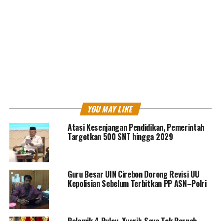
“Pak Prabowo adalah calon dari Partai Gerindra. Saya
sampaikan berkali-kali, bahwa saya tidak mau menjadi
orang yang dibawa untuk berhadapan dengan Pak
Prabowo,” tukasnya.
YOU MAY LIKE
Ketua Umum Brigade 08 Zecky Alatas menanggapi
Atasi Kesenjangan Pendidikan, Pemerintah
polemik tersebut dengan menyatakan bahwa isi video
Targetkan 500 SNT hingga 2029
tersebut benar tapi publik harus memahaminya bahwa
itu adalah video lawas tahun 2019 lalu.
Guru Besar UIN Cirebon Dorong Revisi UU
Kepolisian Sebelum Terbitkan PP ASN–Polri