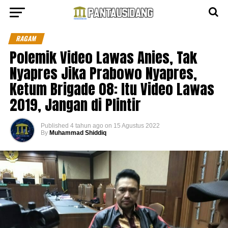
RAGAM
Polemik Video Lawas Anies, Tak
Nyapres Jika Prabowo Nyapres,
Ketum Brigade 08: Itu Video Lawas
2019, Jangan di Plintir
Published
4 tahun ago
on
15 Agustus 2022
By
Muhammad Shiddiq