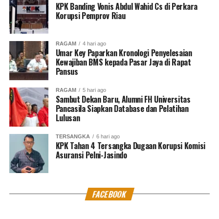
itu hak asasi Anies. Jadi jangan dipelintir donk,”
KPK Banding Vonis Abdul Wahid Cs di Perkara
Korupsi Pemprov Riau
tegasnya.
RAGAM
4 hari ago
Umar Key Paparkan Kronologi Penyelesaian
“Video lawas itu memang karena banyak yang sangat
Kewajiban BMS kepada Pasar Jaya di Rapat
suport dan dukung Anies. Makanya, video lawas pun di
Pansus
perhitungkan,” sambung Zecky pendukung Fanatik
RAGAM
5 hari ago
Anies Baswedan.
Sambut Dekan Baru, Alumni FH Universitas
Pancasila Siapkan Database dan Pelatihan
Lulusan
Atas ucapan Anies Baswedan tersebut, menarik
TERSANGKA
6 hari ago
KPK Tahan 4 Tersangka Dugaan Korupsi Komisi
perbincangan publik termasuk penggiat media, Chusnul
Asuransi Pelni-Jasindo
Chotimah ikut berkomentar perihal ucapan Gubernur
DKI Jakarta itu.
FACEBOOK
Menurut Chusnul Chotimah, Anies bakal memakan