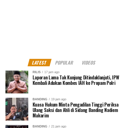
Namun, saat ini berbeda apalagi Anies sebentar lagi
menyelesaikan masa jabatannya sebagai Gubernur DKI
Jakarta.
“Pak Anies sudah membuktikannya bawa dia akan
menyelesaikan masa jabatan sampai dengan selesai,”
ujar Zecky Alatas.
LATEST
POPULAR
VIDEOS
RILIS
17 jam ago
Laporan Lama Tak Kunjung Ditindaklanjuti, IPW
Kembali Adukan Kombes IAH ke Propam Polri
Zecky Alatas menegaskan, kalau sudah selesai masa
jabatan sebagai Gubernur DKI Jakarta, Anies Baswedan
ingin melakukan apa saja, itu hak asasinya.
BANDING
19 jam ago
Kuasa Hukum Minta Pengadilan Tinggi Periksa
Ulang Saksi dan Ahli di Sidang Banding Nadiem
Makarim
“Artinya, Pak Anies mau kemana saja, mau buat apa saja,
BANDING
21 jam ago