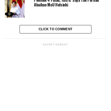
Polemik 4 Pulau, Yusril: Saya Tak Pernah
Abaikan MoU Helsinki
CLICK TO COMMENT
ADVERTISEMENT
“Itu adalah video lawas pada waktu 2019,” ucap
Pendukung Fanatik Anies Baswedan itu.
Menurut Zecky, Anies Baswedan sudah berkomitmen
tidak maju sesuai dengan video yang sedang viral dan
menjadi sorotan warganet di jagad maya pada saat
tahun 2019 itu.