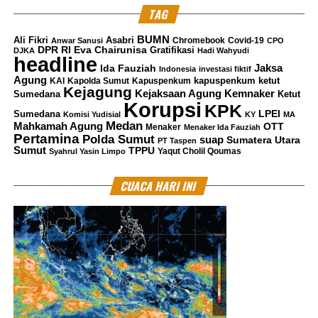
omongannya sendiri bila mencalonkan diri jadi presiden
TAG
pada 2024 mendatang. Karena, secara resmi Prabowo
BUMN
Ali Fikri
Asabri
Chromebook
Covid-19
Anwar Sanusi
CPO
telah mendeklarasikan diri sebagai calon presiden.
DPR RI
Eva Chairunisa
Gratifikasi
DJKA
Hadi Wahyudi
headline
Jaksa
Ida Fauziah
Indonesia
investasi fiktif
Agung
kapuspenkum ketut
KAI
Kapolda Sumut
Kapuspenkum
Kejagung
Kemnaker
Kejaksaan Agung
Sumedana
Ketut
Korupsi
“Prabowo resmi maju jadi Capres di 2024, nge-share
KPK
LPEI
Sumedana
Komisi Yudisial
KY
MA
video Anies yang berjanji enggak akan menjegal
Medan
Mahkamah Agung
OTT
Menaker
Menaker Ida Fauziah
Pertamina
Polda Sumut
suap
Sumatera Utara
promotornya atau Prabowo,” ujarnya di akun resmi
PT Taspen
Sumut
TPPU
Yaqut Cholil Qoumas
Syahrul Yasin Limpo
penggiat media itu.
CUACA HARI INI
“Bukan berarti takut sama Anies, itu cuma untuk
perlihatkan kepada dunia, kalau orang yang suka
menjiIat atau bermulut manis, akan sering kemakan
omongan sendiri, dan ituIah Anies,” tukasnya.