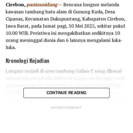
Cirebon,
pantausidang
— Bencana longsor melanda
kawasan tambang batu alam di Gunung Kuda, Desa
Cipanas, Kecamatan Dukupuntang, Kabupaten Cirebon,
Jawa Barat, pada Jumat pagi, 30 Mei 2025, sekitar pukul
10.00 WIB. Peristiwa ini mengakibatkan sedikitnya 10
orang meninggal dunia dan 6 lainnya mengalami luka-
luka.
Kronologi Kejadian
Longsor terjadi di area tambang Galian C yang dikenal
sebagai Gunung Kuda. Material longsoran berupa tanah
dan batuan besar menimbun area kerja, termasuk tiga
unit ekskavator dan enam truk yang berada di lokasi.
CONTINUE READING
Menurut keterangan Kepala Polresta Cirebon, Kombes
Pol Sumarni, lebih dari dua puluh orang sempat
ADVERTISEMENT
tertimbun material longsoran.
Proses Evakuasi