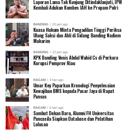
Laporan Lama Tak Kunjung Ditindaklanjuti, IPW
Kembali Adukan Kombes IAH ke Propam Polri
Kritik saran kami terima untuk pengembangan
BANDING
20 jam ago
konten kami. Jangan lupa subscribe dan like di
Kuasa Hukum Minta Pengadilan Tinggi Periksa
Channel YouTube, Instagram dan Tik Tok.
Terima
Ulang Saksi dan Ahli di Sidang Banding Nadiem
Makarim
kasih.
BANDING
22 jam ago
KPK Banding Vonis Abdul Wahid Cs di Perkara
RELATED TOPICS:
BNPB JABAR
CIREBON
Korupsi Pemprov Riau
INFO TANAH LONGSOR (SUMBER - BNPB JABAR)
LONGSOR
TAMBANG ILEGAL
UP NEXT
RAGAM
4 hari ago
Kementan Pastikan Stok Hewan Kurban Aman
Umar Key Paparkan Kronologi Penyelesaian
Kewajiban BMS kepada Pasar Jaya di Rapat
DON'T MISS
Pansus
IFW Icon 2025, Vebby Menuju Kesuksesan Karir
RAGAM
6 hari ago
Sambut Dekan Baru, Alumni FH Universitas
Pancasila Siapkan Database dan Pelatihan
Redaksi Pantausidang
Lulusan