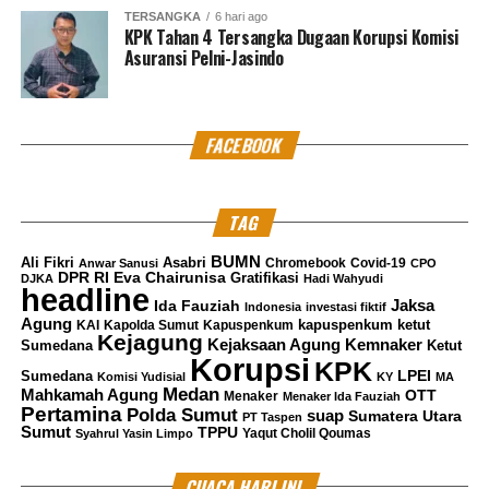
TERSANGKA
6 hari ago
KPK Tahan 4 Tersangka Dugaan Korupsi Komisi
Asuransi Pelni-Jasindo
FACEBOOK
TAG
BUMN
Ali Fikri
Asabri
Chromebook
Covid-19
Anwar Sanusi
CPO
DPR RI
Eva Chairunisa
Gratifikasi
DJKA
Hadi Wahyudi
headline
Jaksa
Ida Fauziah
Indonesia
investasi fiktif
Agung
kapuspenkum ketut
KAI
Kapolda Sumut
Kapuspenkum
Kejagung
Kemnaker
Kejaksaan Agung
Sumedana
Ketut
Korupsi
KPK
LPEI
Sumedana
Komisi Yudisial
KY
MA
Medan
Mahkamah Agung
OTT
Menaker
Menaker Ida Fauziah
Pertamina
Polda Sumut
suap
Sumatera Utara
PT Taspen
Sumut
TPPU
Yaqut Cholil Qoumas
Syahrul Yasin Limpo
CUACA HARI INI