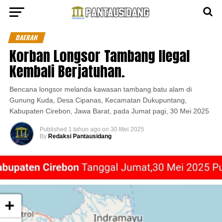
DAERAH
Korban Longsor Tambang Ilegal
Kembali Berjatuhan.
Bencana longsor melanda kawasan tambang batu alam di
Gunung Kuda, Desa Cipanas, Kecamatan Dukupuntang,
Kabupaten Cirebon, Jawa Barat, pada Jumat pagi, 30 Mei 2025
Published
1 tahun ago
on
30 Mei 2025
By
Redaksi Pantausidang