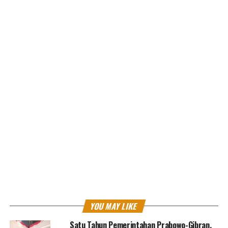
Tim gabungan dari BPBD, Basarnas, TNI, Polri, dan
relawan segera dikerahkan ke lokasi kejadian. Dengan
menggunakan alat berat dan peralatan manual, mereka
berhasil mengevakuasi 10 jenazah korban dan
menyelamatkan 6 orang yang mengalami luka-luka. Para
korban luka langsung mendapatkan perawatan medis di
Rumah Sakit Sumber Hurip dan Puskesmas terdekat.
Namun, upaya pencarian korban
dihentikan sementara pada
Jumat sore sekitar pukul 17.00
WIB karena kondisi pencahayaan
yang minim dan risiko longsor
susulan yang tinggi. Komandan
Kodim 0620/Kabupaten Cirebon,
Letkol Inf Mukhammad Yusron,
menyatakan bahwa pencarian akan dilanjutkan pada
YOU MAY LIKE
Sabtu pagi.
Satu Tahun Pemerintahan Prabowo-Gibran,