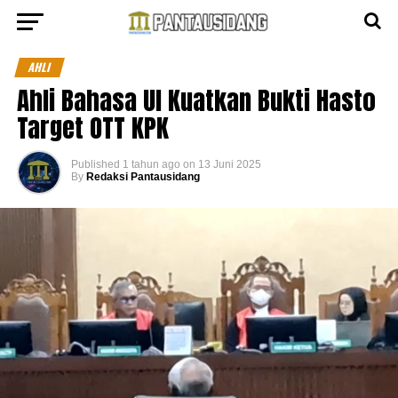
AHLI
Ahli Bahasa UI Kuatkan Bukti Hasto
Target OTT KPK
Published
1 tahun ago
on
13 Juni 2025
By
Redaksi Pantausidang