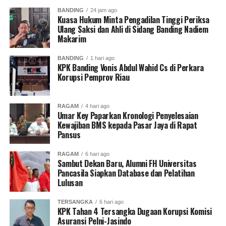
Dalam pembuktian perintangan penyidikan Jaksa
BANDING
24 jam ago
sebelumnya menghadirkan penyidik
KPK
yang bertugas
Kuasa Hukum Minta Pengadilan Tinggi Periksa
Ulang Saksi dan Ahli di Sidang Banding Nadiem
melaksanakan operasi tangkap tangan atas
Makarim
tertangkapnya Mantan Anggota
KPU
Wahyu Setiawan
awal tahun 2020lalu.
BANDING
1 hari ago
KPK Banding Vonis Abdul Wahid Cs di Perkara
Jaksa hadirkan Penyidik Senior KPK
Rosa Purbo Bekti
Korupsi Pemprov Riau
dan kawan-kawan untuk menguatkan dakwaannya atas
keterlibatan
Hasto
dalam perintangan penyidikan KPK
RAGAM
4 hari ago
saat hampir terkena
OTT
di PTIK bersama dengan
Umar Key Paparkan Kronologi Penyelesaian
Harun Masiku
8 Januari 2020.
Kewajiban BMS kepada Pasar Jaya di Rapat
Pansus
para penyidik KPK melakukan OTT berdasarkan
RAGAM
6 hari ago
pantauan chat WA dan Sadapan Percakapan serta
Sambut Dekan Baru, Alumni FH Universitas
pengakuan dari tersangka yang telah tertangkap di
Pancasila Siapkan Database dan Pelatihan
Lulusan
KPK.
TERSANGKA
6 hari ago
Namun upaya penangkapan gagal setelah para penyidik
KPK Tahan 4 Tersangka Dugaan Korupsi Komisi
KPK
tertahan dan mengalami intimidasi sehingga Harun
Asuransi Pelni-Jasindo