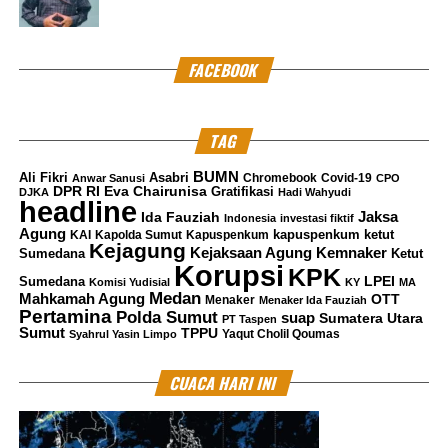
Masiku menjadi Buronan
KPK
hingga saat sekarang.
Penyidik senior Rosa Purbo Bekti bahkan mengungkap
FACEBOOK
dirinya dicopot dari posisi Kasatgas dan dikembalikan ke
Mabes Polri.
TAG
Adapun perkara kembali bergulir setelah ketua KPK
berganti dan Rosa kembali menangani kasus buronnya
BUMN
Ali Fikri
Asabri
Chromebook
Covid-19
Anwar Sanusi
CPO
Harun yang kemudian menjerat dugaan keterlibatan
DPR RI
Eva Chairunisa
Gratifikasi
DJKA
Hadi Wahyudi
headline
Sekjen PDIP Hasto Kristiyanto.
Jaksa
Ida Fauziah
Indonesia
investasi fiktif
Agung
kapuspenkum ketut
KAI
Kapolda Sumut
Kapuspenkum
Kejagung
Kemnaker
Kejaksaan Agung
Sumedana
Ketut
Kemudian Jaksa juga menguraikan dakwaan dan
Korupsi
KPK
menghadirkan saksi untuk membuktikan dugaan
LPEI
Sumedana
Komisi Yudisial
KY
MA
Medan
Mahkamah Agung
OTT
Menaker
Menaker Ida Fauziah
andilnya Hasto dalam kasus suap kepada anggota KPU
Pertamina
Polda Sumut
suap
Sumatera Utara
PT Taspen
tersebut. ***
(Red)
Sumut
TPPU
Yaqut Cholil Qoumas
Syahrul Yasin Limpo
Kritik saran kami terima untuk pengembangan
CUACA HARI INI
konten kami. Jangan lupa subscribe dan like di
Channel YouTube, Instagram dan Tik Tok.
Terima
kasih.