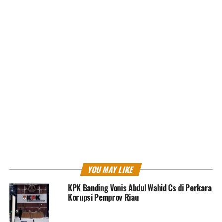
perkara hukum.
Keterangan Ahli dihadirkan Jaksa KPK pada sidang
lanjutan perkara dugaan perintangan dan suap PAW
Harun Masiku
kepada KPU dengan terdakwa Sekjen
PDIP
Hasto Kristiyanto,
Kamis 12 Juni 2025.
Ahli tersebut adalah Ahli Bahasa Dosen Fakultas Ilmu
Pengetahuan Budaya Universitas Indonesia, Doktor
Frans Asisi Datang.
Ia menjelaskan pernah memberikan keterangan kepada
penyidik KPK selama lebih dari sepuluh jam pada
tanggal 28 Januari 2025, mulai pukul delapan pagi
hingga tujuh malam.
YOU MAY LIKE
Ahli memaparkan bahwa ilmu linguistik forensik adalah
KPK Banding Vonis Abdul Wahid Cs di Perkara
cabang dari ilmu bahasa yang secara khusus menelaah
Korupsi Pemprov Riau
data-data bahasa yang terkait hukum. Analisis yang
dilakukan tidak hanya berdasarkan makna kamus, tapi