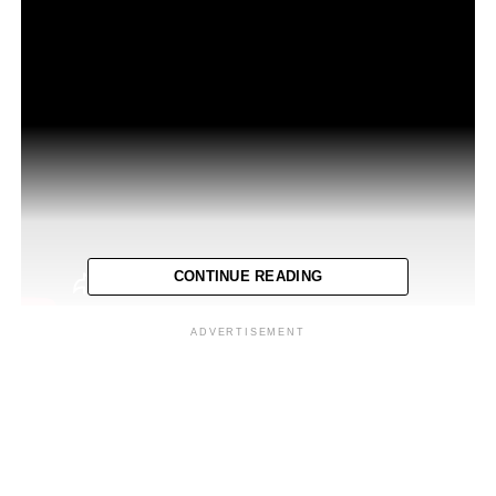
CONTINUE READING
ADVERTISEMENT
Jakarta,
pantausidang
– Ahli bahasa dari
Universitas
Indonesia
mengungkap metode keilmuan yang
digunakan dalam menganalisis bukti komunikasi digital
berupa percakapan
WhatsApp
dan rekaman suara, yang
menjadi bagian dari proses penyidikan dalam sebuah