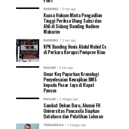
Polri
BANDING
3 hari ago
Kuasa Hukum Minta Pengadilan
Tinggi Periksa Ulang Saksi dan
Ahli di Sidang Banding Nadiem
Makarim
BANDING
3 hari ago
KPK Banding Vonis Abdul Wahid Cs
di Perkara Korupsi Pemprov Riau
RAGAM
6 hari ago
Umar Key Paparkan Kronologi
Penyelesaian Kewajiban BMS
kepada Pasar Jaya di Rapat
Pansus
RAGAM
1 minggu ago
Sambut Dekan Baru, Alumni FH
Universitas Pancasila Siapkan
Database dan Pelatihan Lulusan
TERSANGKA
1 minggu ago