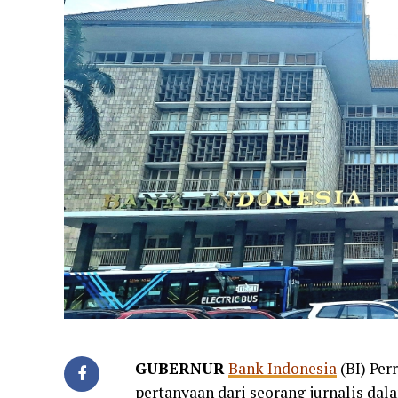
GUBERNUR
Bank Indonesia
(BI) Per
pertanyaan dari seorang jurnalis dala