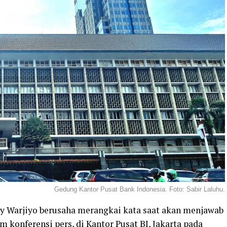
Gedung Kantor Pusat Bank Indonesia. Foto: Sabir Laluhu.
ry Warjiyo berusaha merangkai kata saat akan menjawab
m konferensi pers, di Kantor Pusat BI, Jakarta pada