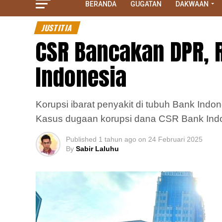
BERANDA
GUGATAN
DAKWAAN
JUSTITIA
CSR Bancakan DPR, 
Indonesia
Korupsi ibarat penyakit di tubuh Bank Indo
Kasus dugaan korupsi dana CSR Bank Indon
Published
1 tahun ago
on
24 Februari 2025
By
Sabir Laluhu