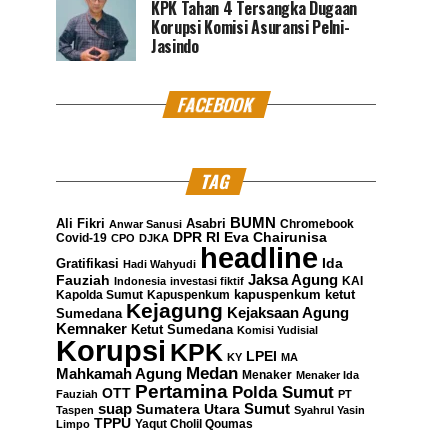
KPK Tahan 4 Tersangka Dugaan
Korupsi Komisi Asuransi Pelni-
Jasindo
FACEBOOK
TAG
BUMN
Ali Fikri
Asabri
Chromebook
Anwar Sanusi
DPR RI
Eva Chairunisa
Covid-19
CPO
DJKA
headline
Gratifikasi
Ida
Hadi Wahyudi
Jaksa Agung
Fauziah
KAI
Indonesia
investasi fiktif
kapuspenkum ketut
Kapolda Sumut
Kapuspenkum
Kejagung
Kejaksaan Agung
Sumedana
Kemnaker
Ketut Sumedana
Komisi Yudisial
Korupsi
KPK
LPEI
KY
MA
Medan
Mahkamah Agung
Menaker
Menaker Ida
Pertamina
Polda Sumut
OTT
Fauziah
PT
suap
Sumatera Utara
Sumut
Taspen
Syahrul Yasin
TPPU
Yaqut Cholil Qoumas
Limpo