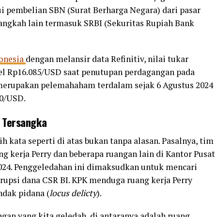
lui pembelian SBN (Surat Berharga Negara) dari pasar
angkah lain termasuk SRBI (Sekuritas Rupiah Bank
onesia
dengan melansir data Refinitiv, nilai tukar
el Rp16.085/USD saat penutupan perdagangan pada
i merupakan pelemahaham terdalam sejak 6 Agustus 2024
60/USD.
 Tersangka
h kata seperti di atas bukan tanpa alasan. Pasalnya, tim
 kerja Perry dan beberapa ruangan lain di Kantor Pusat
024. Penggeledahan ini dimaksudkan untuk mencari
orupsi dana CSR BI. KPK menduga ruang kerja Perry
ndak pidana (
locus delicty
).
gan yang kita geledah, di antaranya adalah ruang