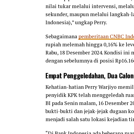
nilai tukar melalui intervensi, mela
sekunder, maupun melalui langkah-l
Indonesia),” ungkap Perry.
Sebagaimana
pemberitaan CNBC Ind
rupiah melemah hingga 0,16% ke lev
Rabu, 18 Desember 2024. Kondisi in
dengan sebelumnya di posisi Rp16.1
Empat Penggeledahan, Dua Calon
Kehatian-hatian Perry Warjiyo memili
penyidik KPK telah menggeledah ruang
BI pada Senin malam, 16 Desember 2
bukti-bukti dan jejak-jejak dugaan k
menjadi salah satu lokasi kejadian ti
“Di Bank Indonesia ada beberapa ruan