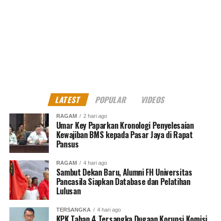
LATEST
POPULAR
VIDEOS
RAGAM
2 hari ago
Umar Key Paparkan Kronologi Penyelesaian
Kewajiban BMS kepada Pasar Jaya di Rapat
Pansus
RAGAM
4 hari ago
Sambut Dekan Baru, Alumni FH Universitas
Pancasila Siapkan Database dan Pelatihan
Lulusan
TERSANGKA
4 hari ago
KPK Tahan 4 Tersangka Dugaan Korupsi Komisi