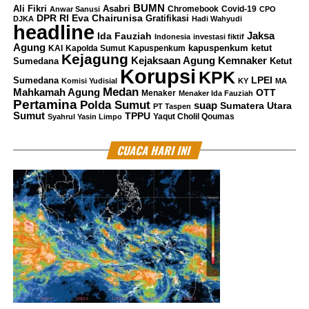
BUMN
Ali Fikri
Asabri
Chromebook
Covid-19
Anwar Sanusi
CPO
DPR RI
Eva Chairunisa
Gratifikasi
DJKA
Hadi Wahyudi
headline
Jaksa
Ida Fauziah
Indonesia
investasi fiktif
Agung
kapuspenkum ketut
KAI
Kapolda Sumut
Kapuspenkum
Kejagung
Kemnaker
Kejaksaan Agung
Sumedana
Ketut
Korupsi
KPK
LPEI
Sumedana
Komisi Yudisial
KY
MA
Medan
Mahkamah Agung
OTT
Menaker
Menaker Ida Fauziah
Pertamina
Polda Sumut
suap
Sumatera Utara
PT Taspen
Sumut
TPPU
Yaqut Cholil Qoumas
Syahrul Yasin Limpo
CUACA HARI INI