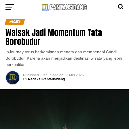
WISATA
Waisak Jadi Momentum Tata
Borobudur
InJourney terus berkomitmen menata dan membenahi Candi
Borobudur. Karena akan menjadikan destinasi wisata yang lebih
berkualitas
Published
1 tahun ago
on
13 Mei 2025
By
Redaksi Pantausidang