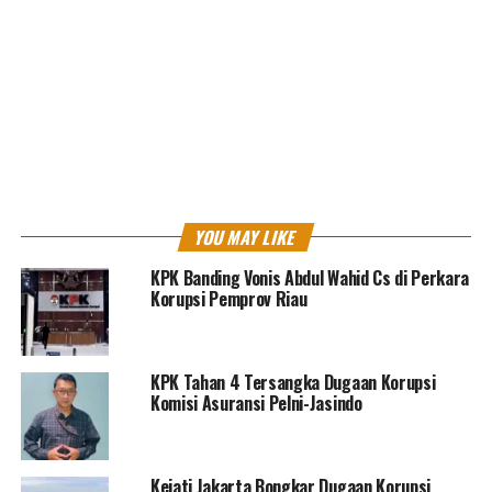
Alex, Kadis PU
Muba
Herman Mayori,Kabid SDA Muba
Eddi Umari dan Direktur Selaras Simpati Nusantara
Suhandi.
KPK menduga ada transaksi fee senilai Rp 2,6 miliar
terkait empat paket proyek di
Muba
yang dananya
bersumber dari APBD, APBD-P TA 2021 dan Bantuan
Keuangan Provinsi (Bantuan Gubernur) pada Dinas
PUPR Kabupaten Musi Banyuasin
(Muba),
Sumatera
YOU MAY LIKE
Selatan.
KPK Banding Vonis Abdul Wahid Cs di Perkara
Korupsi Pemprov Riau
Empat paket proyek tersebut adalah proyek irigasi , di
Desa Ngulak III, Kec. Sanga dengan nilai kontrak Rp2,39
Miliar, Peningkatan Jaringan Irigasi DIR Epil dengan
nilai kontrak Rp4,3 Miliar
KPK Tahan 4 Tersangka Dugaan Korupsi
Komisi Asuransi Pelni-Jasindo
Kemudian, Muara Teladan senilai Rp3,3 Miliar, dan
Normalisasi Danau Ulak Ria Kecamatan Sekayu dengan
nilai kontrak Rp9,9 Miliar.***
Red
Kejati Jakarta Bongkar Dugaan Korupsi