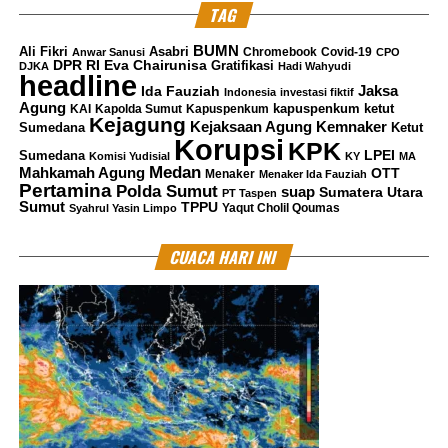
TAG
BUMN
Ali Fikri
Asabri
Chromebook
Covid-19
Anwar Sanusi
CPO
DPR RI
Eva Chairunisa
Gratifikasi
DJKA
Hadi Wahyudi
headline
Jaksa
Ida Fauziah
Indonesia
investasi fiktif
Agung
kapuspenkum ketut
KAI
Kapolda Sumut
Kapuspenkum
Kejagung
Kemnaker
Kejaksaan Agung
Sumedana
Ketut
Korupsi
KPK
LPEI
Sumedana
Komisi Yudisial
KY
MA
Medan
Mahkamah Agung
OTT
Menaker
Menaker Ida Fauziah
Pertamina
Polda Sumut
suap
Sumatera Utara
PT Taspen
Sumut
TPPU
Yaqut Cholil Qoumas
Syahrul Yasin Limpo
CUACA HARI INI