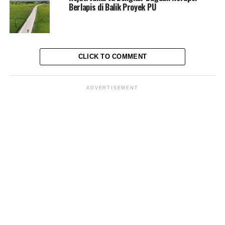
Berlapis di Balik Proyek PU
Kritik saran kami terima untuk pengembangan
konten kami. Jangan lupa subscribe dan like di
Channel YouTube, Instagram dan Tik Tok.
Terima
kasih.
CLICK TO COMMENT
RELATED TOPICS:
APBD
DODY REZA ALEX
KORUPSI
MUBA
SUMATERA SELATAN
ADVERTISEMENT
UP NEXT
Surplus Neraca Perdangan kembali Cetak Rekor
tertinggi sejak 15 tahun terakhir.
DON'T MISS
KPK panggil kembali 3 lurah dan satu ASN bag legal
terkait Kasus Suap walikota Bekasi
MES Dono