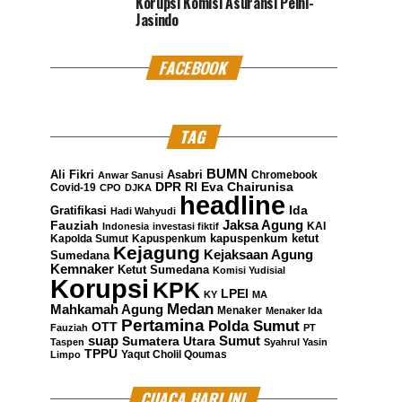
Korupsi Komisi Asuransi Pelni-
Jasindo
FACEBOOK
TAG
BUMN
Ali Fikri
Asabri
Chromebook
Anwar Sanusi
DPR RI
Eva Chairunisa
Covid-19
CPO
DJKA
headline
Gratifikasi
Ida
Hadi Wahyudi
Jaksa Agung
Fauziah
KAI
Indonesia
investasi fiktif
kapuspenkum ketut
Kapolda Sumut
Kapuspenkum
Kejagung
Kejaksaan Agung
Sumedana
Kemnaker
Ketut Sumedana
Komisi Yudisial
Korupsi
KPK
LPEI
KY
MA
Medan
Mahkamah Agung
Menaker
Menaker Ida
Pertamina
Polda Sumut
OTT
Fauziah
PT
suap
Sumatera Utara
Sumut
Taspen
Syahrul Yasin
TPPU
Yaqut Cholil Qoumas
Limpo
CUACA HARI INI