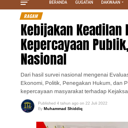
BERANDA
GUGATAN
DAKWAAN
RAGAM
Kebijakan Keadilan 
Kepercayaan Publik
Nasional
Dari hasil survei nasional mengenai Evalua
Ekonomi, Politik, Penegakan Hukum, dan 
kepercayaan masyarakat terhadap Kejaks
Published
4 tahun ago
on
22 Juli 2022
By
Muhammad Shiddiq