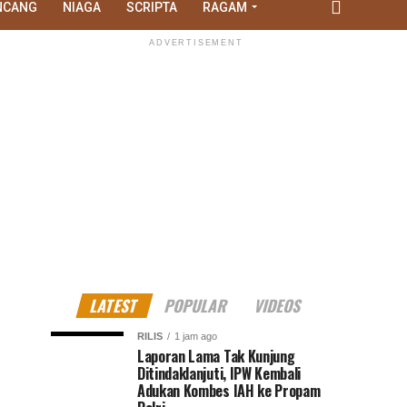
NCANG
NIAGA
SCRIPTA
RAGAM
ADVERTISEMENT
LATEST
POPULAR
VIDEOS
RILIS
1 jam ago
Laporan Lama Tak Kunjung
Ditindaklanjuti, IPW Kembali
Adukan Kombes IAH ke Propam