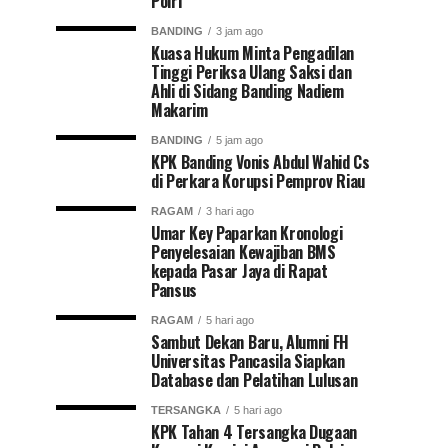
Polri
BANDING
3 jam ago
Kuasa Hukum Minta Pengadilan
Tinggi Periksa Ulang Saksi dan
Ahli di Sidang Banding Nadiem
Makarim
BANDING
5 jam ago
KPK Banding Vonis Abdul Wahid Cs
di Perkara Korupsi Pemprov Riau
RAGAM
3 hari ago
Umar Key Paparkan Kronologi
Penyelesaian Kewajiban BMS
kepada Pasar Jaya di Rapat
Pansus
RAGAM
5 hari ago
Sambut Dekan Baru, Alumni FH
Universitas Pancasila Siapkan
Database dan Pelatihan Lulusan
TERSANGKA
5 hari ago
KPK Tahan 4 Tersangka Dugaan