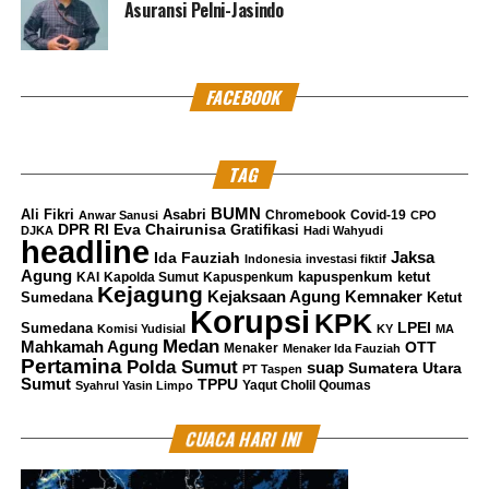
Asuransi Pelni-Jasindo
FACEBOOK
TAG
BUMN
Ali Fikri
Asabri
Chromebook
Covid-19
Anwar Sanusi
CPO
DPR RI
Eva Chairunisa
Gratifikasi
DJKA
Hadi Wahyudi
headline
Jaksa
Ida Fauziah
Indonesia
investasi fiktif
Agung
kapuspenkum ketut
KAI
Kapolda Sumut
Kapuspenkum
Kejagung
Kemnaker
Kejaksaan Agung
Sumedana
Ketut
Korupsi
KPK
LPEI
Sumedana
Komisi Yudisial
KY
MA
Medan
Mahkamah Agung
OTT
Menaker
Menaker Ida Fauziah
Pertamina
Polda Sumut
suap
Sumatera Utara
PT Taspen
Sumut
TPPU
Yaqut Cholil Qoumas
Syahrul Yasin Limpo
CUACA HARI INI