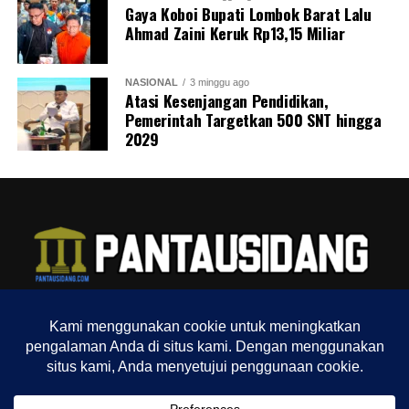
Gaya Koboi Bupati Lombok Barat Lalu
Ahmad Zaini Keruk Rp13,15 Miliar
NASIONAL
3 minggu ago
Atasi Kesenjangan Pendidikan,
Pemerintah Targetkan 500 SNT hingga
2029
TENTANG KAMI
REDAKSI
INDEX
SITEMAP
YOUTUBE CHANNEL
TIKTOK