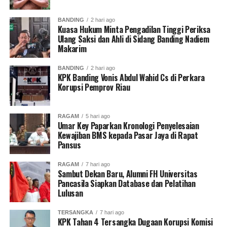
RELATED TOPICS:
ARIEF SHOLIKHUL
IKATAN KUASA HUKUM WAJIB PAJAK
IKHWPI
BANDING
2 hari ago
Kuasa Hukum Minta Pengadilan Tinggi Periksa
UP NEXT
Ulang Saksi dan Ahli di Sidang Banding Nadiem
Ketum HIPMI:Sukses Terletak Pada Empat Bidang
Makarim
DON'T MISS
BANDING
2 hari ago
Putusan MK Terkait Pilkada Yalimo DiEksaminasi Publik
KPK Banding Vonis Abdul Wahid Cs di Perkara
Oleh PP SDI
Korupsi Pemprov Riau
RAGAM
5 hari ago
Muhammad Shiddiq
Umar Key Paparkan Kronologi Penyelesaian
Kewajiban BMS kepada Pasar Jaya di Rapat
Pansus
Senior Jurnalis Pantau Sidang By PT Kilas Pewarta Media
RAGAM
7 hari ago
Sambut Dekan Baru, Alumni FH Universitas
Pancasila Siapkan Database dan Pelatihan
Lulusan
TERSANGKA
7 hari ago
KPK Tahan 4 Tersangka Dugaan Korupsi Komisi