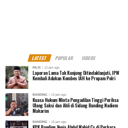
Diskusi Perjalanan Otonomi Daerah oleh LBH AMK
DON'T MISS
Munarman Keberatan atas Dakwaan Jaksa, karena
Dinilai Dakwaan Banyak Kesalahannya
Muhammad Shiddiq
LATEST
POPULAR
VIDEOS
Senior Jurnalis Pantau Sidang By PT Kilas Pewarta Media
RILIS
12 jam ago
Laporan Lama Tak Kunjung Ditindaklanjuti, IPW
Kembali Adukan Kombes IAH ke Propam Polri
BANDING
14 jam ago
Kuasa Hukum Minta Pengadilan Tinggi Periksa
Ulang Saksi dan Ahli di Sidang Banding Nadiem
Makarim
BANDING
16 jam ago
KPK Banding Vonis Abdul Wahid Cs di Perkara