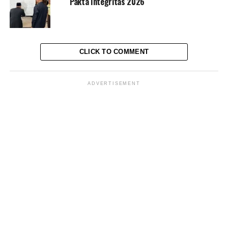
Pakta Integritas 2026
Rincian uang yang diterima Rohadi antara lain, Suap
aktif sebesar Rp 1,21 miliar, suap pasif sebesar Rp 3,453
miliar, serta pencucian uang Rp 40,58 miliar.
CLICK TO COMMENT
Rohadi juga tengah menjalani pidana terkait pekara
yang menjerat sebelumnya yakni suap terkait perkara
ADVERTISEMENT
pencabulan yang melibatkan pedangdut Saiful Jamil.
Kritik saran kami terima untuk pengembangan
konten kami. Jangan lupa subscribe dan like di
Channel YouTube, Instagram dan Tik Tok.
Terima
kasih.
RELATED TOPICS:
ALI FIKRI
JURUBICARA KPK
PANITERA JAKARTA UTARA
PENGADILAN NEGERI JAKARTA PUSAT
ROHADI
SAIFUL JAMIL
TECH REVIEWS
UP NEXT