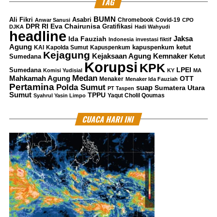
TAG
BUMN
Ali Fikri
Asabri
Chromebook
Covid-19
Anwar Sanusi
CPO
DPR RI
Eva Chairunisa
Gratifikasi
DJKA
Hadi Wahyudi
headline
Jaksa
Ida Fauziah
Indonesia
investasi fiktif
Agung
kapuspenkum ketut
KAI
Kapolda Sumut
Kapuspenkum
Kejagung
Kemnaker
Kejaksaan Agung
Sumedana
Ketut
Korupsi
KPK
LPEI
Sumedana
Komisi Yudisial
KY
MA
Medan
Mahkamah Agung
OTT
Menaker
Menaker Ida Fauziah
Pertamina
Polda Sumut
suap
Sumatera Utara
PT Taspen
Sumut
TPPU
Yaqut Cholil Qoumas
Syahrul Yasin Limpo
CUACA HARI INI