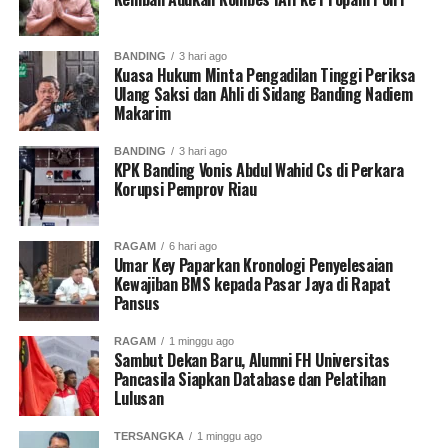
Channel YouTube, Instagram dan Tik Tok.
Terima
kasih.
BANDING
3 hari ago
Kuasa Hukum Minta Pengadilan Tinggi Periksa
Ulang Saksi dan Ahli di Sidang Banding Nadiem
RELATED TOPICS:
EKSEKUSI
KEJARI MAKASAR
Makarim
TERPIDANA
BANDING
3 hari ago
UP NEXT
KPK Banding Vonis Abdul Wahid Cs di Perkara
Susun Dakwaan Tiga Tersangka Korupsi Garuda
Korupsi Pemprov Riau
Indonesia, Kejagung segera serahkan ke PN Jakarta
Pusat
DON'T MISS
RAGAM
6 hari ago
Umar Key Paparkan Kronologi Penyelesaian
Kejagung Tunggu Berkas Perkara Penipuan Affiliator
Kewajiban BMS kepada Pasar Jaya di Rapat
Dilengkapi.
Pansus
RAGAM
1 minggu ago
Muhammad Shiddiq
Sambut Dekan Baru, Alumni FH Universitas
Pancasila Siapkan Database dan Pelatihan
Lulusan
Senior Jurnalis Pantau Sidang By PT Kilas Pewarta Media
TERSANGKA
1 minggu ago