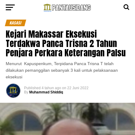
KASASI
Kejari Makassar Eksekusi
Terdakwa Panca Trisna 2 Tahun
Penjara Perkara Keterangan Palsu
Menurut Kapuspenkum, Terpidana Panca Trisna T telah
dilakukan pemanggilan sebanyak 3 kali untuk pelaksanaan
eksekusi
Published
4 tahun ago
on
22 Juni 2022
By
Muhammad Shiddiq