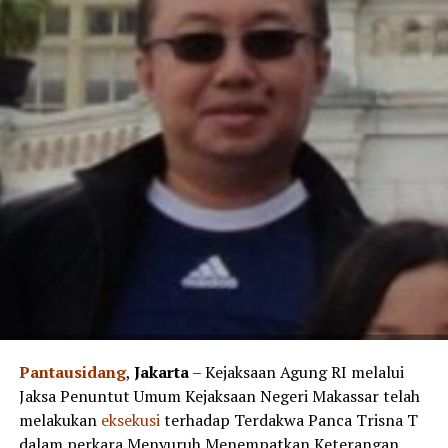
Pantausidang
,
Jakarta
– Kejaksaan Agung RI melalui
Jaksa Penuntut Umum Kejaksaan Negeri Makassar telah
melakukan
eksekusi
terhadap Terdakwa Panca Trisna T
dalam perkara Menyuruh Menempatkan Keterangan