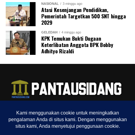
NASIONAL
3 minggu ago
Atasi Kesenjangan Pendidikan,
Pemerintah Targetkan 500 SNT hingga
2029
GELEDAH
4 minggu ago
KPK Temukan Bukti Dugaan
Keterlibatan Anggota BPK Bobby
Adhityo Rizaldi
TENTANG KAMI
REDAKSI
INDEX
SITEMAP