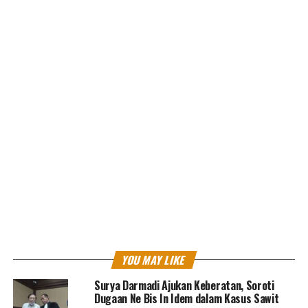
“Menjatuhkan pidana kepada Terdakwa oleh karena itu
dengan pidana penjara selama 2 tahun,” ucap Ketut
mengutip pernyataan hakim.
Ketut menambahkan, selain itu, hakim menetapkan
masa penangkapan dan penahanan yang telah dijalani
oleh Terdakwa dikurangkan seluruhnya dari pidana yang
dijatuhkan.
“Menetapkan Terdakwa segera ditahan,” tambahnya.
Selanjutnya, majelis hakim membebankan kepada
Terdakwa untuk membayar biaya perkara pada tingkat
kasasi sebesar Rp.2.500.
YOU MAY LIKE
Menurut Kapuspenkum, Terpidana Panca Trisna T
telah dilakukan pemanggilan sebanyak 3 kali untuk
Surya Darmadi Ajukan Keberatan, Soroti
Dugaan Ne Bis In Idem dalam Kasus Sawit
pelaksanaan
eksekusi
. Namun yang bersangkutan tidak