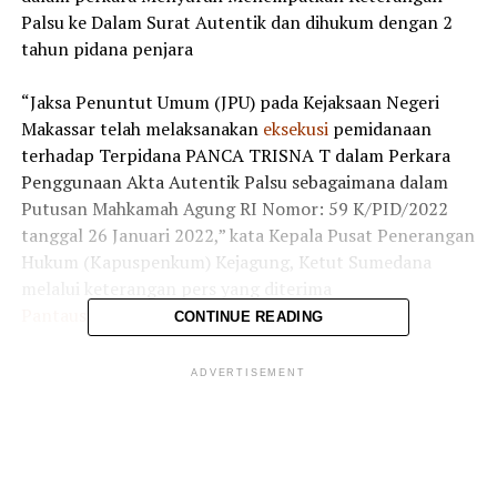
Palsu ke Dalam Surat Autentik dan dihukum dengan 2
tahun pidana penjara
“Jaksa Penuntut Umum (JPU) pada Kejaksaan Negeri
Makassar telah melaksanakan
eksekusi
pemidanaan
terhadap Terpidana PANCA TRISNA T dalam Perkara
Penggunaan Akta Autentik Palsu sebagaimana dalam
Putusan Mahkamah Agung RI Nomor: 59 K/PID/2022
tanggal 26 Januari 2022,” kata Kepala Pusat Penerangan
Hukum (Kapuspenkum) Kejagung, Ketut Sumedana
melalui keterangan pers yang diterima
Pantausidang.com
, Selasa, (21/6/2022).
CONTINUE READING
Menurut Kapuspenkum, dalam amar putusan, hakim
ADVERTISEMENT
menyatakan bahwa Terdakwa Panca Trisna T telah
terbukti secara sah dan meyakinkan bersalah melakukan
tindak pidana menyuruh menempatkan keterangan
palsu ke dalam surat autentik.