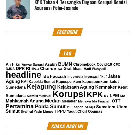
KPK Tahan 4 Tersangka Dugaan Korupsi Komisi
Asuransi Pelni-Jasindo
FACEBOOK
TAG
BUMN
Ali Fikri
Asabri
Chromebook
Covid-19
Anwar Sanusi
CPO
DPR RI
Eva Chairunisa
Gratifikasi
DJKA
Hadi Wahyudi
headline
Jaksa
Ida Fauziah
Indonesia
investasi fiktif
Agung
kapuspenkum ketut
KAI
Kapolda Sumut
Kapuspenkum
Kejagung
Kemnaker
Kejaksaan Agung
Sumedana
Ketut
Korupsi
KPK
LPEI
Sumedana
Komisi Yudisial
KY
MA
Medan
Mahkamah Agung
OTT
Menaker
Menaker Ida Fauziah
Pertamina
Polda Sumut
suap
Sumatera Utara
PT Taspen
Sumut
TPPU
Yaqut Cholil Qoumas
Syahrul Yasin Limpo
CUACA HARI INI