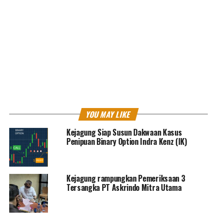
24 Juni 2022.
“Sehingga para korban mengkhawatirkan perkara
tersebut mandek dan tidak lanjut,” terangnya.
Selanjutnya, lanjut Ketut, pihak
Kejagung
menyikapinya
dengan memberi penjelasan bahwa Jaksa Peneliti telah
memberikan petunjuk sejak berkas perkara dinyatakan
belum lengkap kepada Penyidik Direktorat Tindak
Pidana Ekonomi dan Khusus Bareskrim Polri.
YOU MAY LIKE
Intinya adalah untuk melakukan audit, baik terhadap
Kejagung Siap Susun Dakwaan Kasus
Penipuan Binary Option Indra Kenz (IK)
kegiatan trading, jumlah uang yang masuk dalam Binary
Option, jumlah uang yang diterima oleh Tersangka.
Kejagung rampungkan Pemeriksaan 3
Tersangka PT Askrindo Mitra Utama