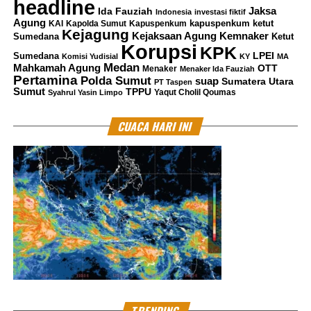
headline
Jaksa
Ida Fauziah
Indonesia
investasi fiktif
Agung
kapuspenkum ketut
KAI
Kapolda Sumut
Kapuspenkum
Kejagung
RELATED TOPICS:
AFFILIATOR
INDRA KENZ
P21
Kemnaker
Kejaksaan Agung
Sumedana
Ketut
Korupsi
KPK
LPEI
Sumedana
Komisi Yudisial
KY
MA
UP NEXT
Medan
Mahkamah Agung
OTT
Menaker
Menaker Ida Fauziah
Kejari Makassar Eksekusi Terdakwa Panca Trisna 2
Pertamina
Polda Sumut
suap
Sumatera Utara
PT Taspen
Tahun Penjara Perkara Keterangan Palsu
Sumut
TPPU
Yaqut Cholil Qoumas
Syahrul Yasin Limpo
DON'T MISS
Longsoran teratasi, Bogor- Sukabumi Normal
CUACA HARI INI
MES Dono
North Jakarta Journalist
TRENDING