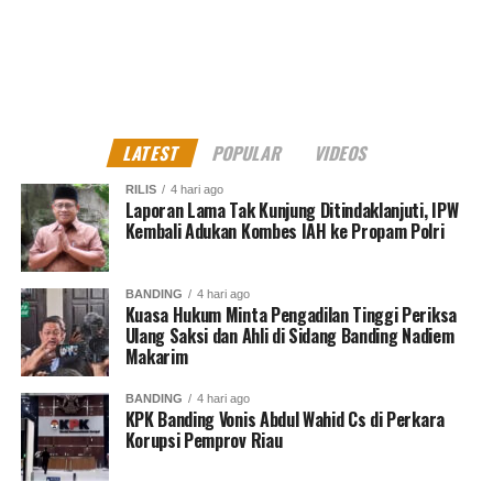
“Jaksa Peneliti selalu menerapkan sikap kehati-hatian
untuk mengakomodir semua kepentingan korban dan
mengantisipasi hal-hal yang tidak diinginkan dalam
penegakan hukum di proses pengadilan. Kejaksaan
sangat menghormati dan berempati terhadap para
LATEST
POPULAR
VIDEOS
korban yang menderita akibat perbuatan yang diduga
dilakukan oleh Tersangka IK,” ungkap Kapuspenkum
RILIS
4 hari ago
Laporan Lama Tak Kunjung Ditindaklanjuti, IPW
tersebut.
Kembali Adukan Kombes IAH ke Propam Polri
Selanjutnya, menurutnya, pada saat pertemuan, Jaksa
BANDING
4 hari ago
mempersilahkan perwakilan peserta aksi untuk melihat
Kuasa Hukum Minta Pengadilan Tinggi Periksa
langsung proses penyerahan berkas perkara yang
Ulang Saksi dan Ahli di Sidang Banding Nadiem
dilakukan oleh Penyidik pada Jaksa Peneliti.
Makarim
BANDING
4 hari ago
“Serta mengetahui apakah petunjuk Jaksa sudah atau
KPK Banding Vonis Abdul Wahid Cs di Perkara
tidaknya dipenuhi oleh Penyidik sebagai bentuk
Korupsi Pemprov Riau
transparansi dalam penanganan perkara,” pungkasnya.