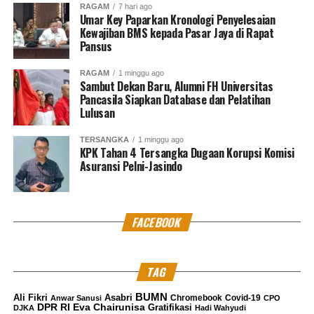
RAGAM
7 hari ago
Perwakilan korban penipuan datang ke Kejagung pada
Umar Key Paparkan Kronologi Penyelesaian
Selasa, 21 Juni 2022, pukul 13:30 WIB, yang diterima
Kewajiban BMS kepada Pasar Jaya di Rapat
Pusat Penerangan Hukum (Puspenkum) Kejagung dan
Pansus
dihadiri Kepala Bidang Hubungan Antar Lembaga D.B.
RAGAM
1 minggu ago
Susanto, Kepala Sub Bidang Kehumasan Andrie W.
Sambut Dekan Baru, Alumni FH Universitas
Setiawan, dan Jaksa Peneliti yang menangani perkara
Pancasila Siapkan Database dan Pelatihan
Lulusan
Tersangka IK pada Jaksa Agung Muda Bidang Tindak
Pidana Umum (JAM PIDUM).
TERSANGKA
1 minggu ago
KPK Tahan 4 Tersangka Dugaan Korupsi Komisi
Selanjutnya, Puspenkum menerima 2 orang perwakilan
Asuransi Pelni-Jasindo
dari 50 orang korban yang tergabung dalam Himpunan
Korban Penipuan & Manipulasi Affiliator Platform
Binary Option yang dilakukan oleh Tersangka IK.***
FACEBOOK
Muhammad Shiddiq
Kritik saran kami terima untuk pengembangan
TAG
konten kami. Jangan lupa subscribe dan like di
Channel YouTube, Instagram dan Tik Tok.
Terima
BUMN
Ali Fikri
Asabri
Chromebook
Covid-19
Anwar Sanusi
CPO
DPR RI
Eva Chairunisa
Gratifikasi
DJKA
Hadi Wahyudi
kasih.