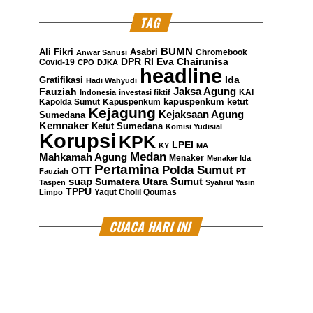
TAG
BUMN
Ali Fikri
Asabri
Chromebook
Anwar Sanusi
DPR RI
Eva Chairunisa
Covid-19
CPO
DJKA
headline
Gratifikasi
Ida
Hadi Wahyudi
Jaksa Agung
Fauziah
KAI
Indonesia
investasi fiktif
kapuspenkum ketut
Kapolda Sumut
Kapuspenkum
Kejagung
Kejaksaan Agung
Sumedana
Kemnaker
Ketut Sumedana
Komisi Yudisial
Korupsi
KPK
LPEI
KY
MA
Medan
Mahkamah Agung
Menaker
Menaker Ida
Pertamina
Polda Sumut
OTT
Fauziah
PT
suap
Sumatera Utara
Sumut
Taspen
Syahrul Yasin
TPPU
Yaqut Cholil Qoumas
Limpo
CUACA HARI INI