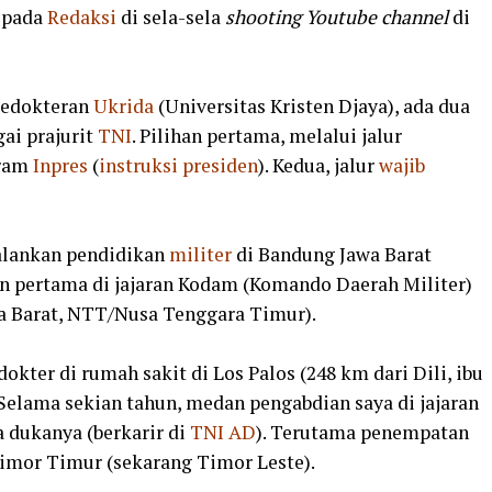
epada
Redaksi
di sela-sela
shooting Youtube
channel
di
 kedokteran
Ukrida
(Universitas Kristen Djaya), ada dua
ai prajurit
TNI
. Pilihan pertama, melalui jalur
gram
Inpres
(
instruksi
presiden
). Kedua, jalur
wajib
lankan pendidikan
militer
di Bandung Jawa Barat
n pertama di jajaran Kodam (Komando Daerah Militer)
a Barat, NTT/Nusa Tenggara Timur).
dokter di rumah sakit di Los Palos (248 km dari Dili, ibu
 Selama sekian tahun, medan pengabdian saya di jajaran
a dukanya (berkarir di
TNI
AD
). Terutama penempatan
Timor Timur (sekarang Timor Leste).