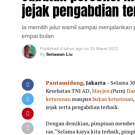
jejak pengabdian te
Ia memilih jalur wamil sampai menjalankan 
empat bulan
Published
4 tahun ago
on
15 Maret 2022
By
Setiawan Liu
Pantausidang
, Jakarta
– Selama 30
Kesehatan TNI AD,
Mayjen
(Purn)
Dan
keturunan
maupun
bukan
keturunan
jejak serta pengabdian terbaik.
Dengan demikian, pimpinan memberik
ras. “Selama karya kita terbaik, pi