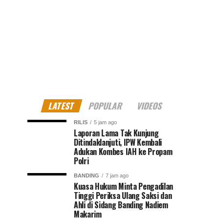
LATEST
POPULAR
VIDEOS
RILIS
5 jam ago
Laporan Lama Tak Kunjung
Ditindaklanjuti, IPW Kembali
Adukan Kombes IAH ke Propam
Polri
BANDING
7 jam ago
Kuasa Hukum Minta Pengadilan
Tinggi Periksa Ulang Saksi dan
Ahli di Sidang Banding Nadiem
Makarim