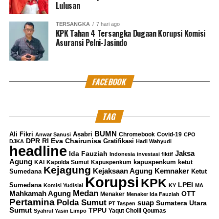
Lulusan
TERSANGKA
7 hari ago
KPK Tahan 4 Tersangka Dugaan Korupsi Komisi
Asuransi Pelni-Jasindo
FACEBOOK
TAG
BUMN
Ali Fikri
Asabri
Chromebook
Covid-19
Anwar Sanusi
CPO
DPR RI
Eva Chairunisa
Gratifikasi
DJKA
Hadi Wahyudi
headline
Jaksa
Ida Fauziah
Indonesia
investasi fiktif
Agung
kapuspenkum ketut
KAI
Kapolda Sumut
Kapuspenkum
Kejagung
Kemnaker
Kejaksaan Agung
Sumedana
Ketut
Korupsi
KPK
LPEI
Sumedana
Komisi Yudisial
KY
MA
Medan
Mahkamah Agung
OTT
Menaker
Menaker Ida Fauziah
Pertamina
Polda Sumut
suap
Sumatera Utara
PT Taspen
Sumut
TPPU
Yaqut Cholil Qoumas
Syahrul Yasin Limpo