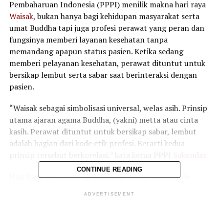
Pembaharuan Indonesia (PPPI) menilik makna hari raya
Waisak,
bukan hanya bagi kehidupan masyarakat serta
umat Buddha tapi juga profesi perawat yang peran dan
fungsinya memberi layanan kesehatan tanpa
memandang apapun status pasien. Ketika sedang
memberi pelayanan kesehatan, perawat dituntut untuk
bersikap lembut serta sabar saat berinteraksi dengan
pasien.
“Waisak sebagai simbolisasi universal, welas asih. Prinsip
utama ajaran agama Buddha, (yakni) metta atau cinta
kasih. Perawat dituntut untuk bersikap sabar, lembut
adalah bagian dari kode etik profesi. Berarti kedua
prinsip tersebut berkorelasi,” kata ketua PPPI
Sukendar.
CONTINUE READING
Hari Raya
Waisak,
yang dirayakan setiap tahun oleh
umat Buddha di seluruh dunia, bukan hanya
ADVERTISEMENT
memperingati tiga peristiwa penting dalam kehidupan
Buddha Gautama – kelahiran, pencerahan, dan wafatnya