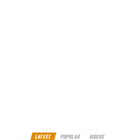
Upacara Pengecoran Rupang Buddha Nusantara di VJDJ
Berlangsung Khidmat
DON'T MISS
Menteri LH Soroti Ancaman Sampah Plastik dan
Kerusakan Ekosistem Laut Indonesia
Setiawan Liu
Senior Journalist
LATEST
POPULAR
VIDEOS