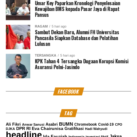
tudingan bahwa proses hukum terhadap Nadiem
Umar Key Paparkan Kronologi Penyelesaian
Makarim dilatarbelakangi kepentingan politik atau
Kewajiban BMS kepada Pasar Jaya di Rapat
Pansus
tekanan dari pihak tertentu.
RAGAM
5 hari ago
Parade menegaskan perkara tersebut merupakan
Sambut Dekan Baru, Alumni FH Universitas
penegakan hukum tindak pidana korupsi yang berjalan
Pancasila Siapkan Database dan Pelatihan
berdasarkan alat bukti dan fakta persidangan.
Lulusan
“Perkara ini tidak didasarkan pada kepentingan politik
TERSANGKA
5 hari ago
KPK Tahan 4 Tersangka Dugaan Korupsi Komisi
apa pun. Penanganannya murni penegakan hukum,”
Asuransi Pelni-Jasindo
tegasnya.
Terkait banyaknya dukungan publik dan kehadiran
FACEBOOK
pendukung terdakwa selama persidangan, JPU menilai
hal itu merupakan bagian dari dinamika opini
masyarakat.
TAG
Namun demikian, jaksa mengingatkan bahwa opini
BUMN
Ali Fikri
Asabri
Chromebook
Covid-19
Anwar Sanusi
CPO
publik tidak selalu sejalan dengan fakta hukum yang
DPR RI
Eva Chairunisa
Gratifikasi
DJKA
Hadi Wahyudi
headline
sedang diuji di persidangan.
Jaksa
Ida Fauziah
Indonesia
investasi fiktif