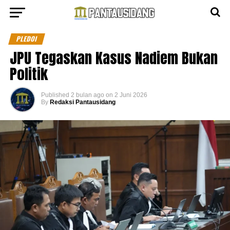
PLEDOI
JPU Tegaskan Kasus Nadiem Bukan
Politik
Published
2 bulan ago
on
2 Juni 2026
By
Redaksi Pantausidang