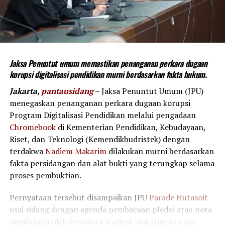
Jaksa Penuntut umum memastikan penanganan perkara dugaan
korupsi digitalisasi pendidikan murni berdasarkan fakta hukum.
Jakarta,
pantausidang
– Jaksa Penuntut Umum (JPU)
menegaskan penanganan perkara dugaan korupsi
Program Digitalisasi Pendidikan melalui pengadaan
Chromebook
di Kementerian Pendidikan, Kebudayaan,
Riset, dan Teknologi (Kemendikbudristek) dengan
terdakwa
Nadiem Makarim
dilakukan murni berdasarkan
fakta persidangan dan alat bukti yang terungkap selama
proses pembuktian.
Pernyataan tersebut disampaikan JPU
Parade Hutasoit
usai sidang dengan agenda pembacaan pledoi atau nota
pembelaan oleh terdakwa Nadiem Makarim dan tim