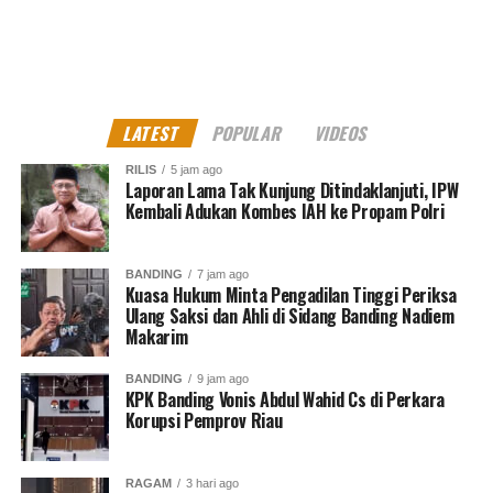
pada dugaan niat jahat atau mens rea yang ditemukan
pada terdakwa.
Jaksa menilai keterkaitan perkara lebih mengarah pada
hubungan dengan aplikasi yang dimiliki terdakwa
LATEST
POPULAR
VIDEOS
sebelumnya, yakni Gojek.
RILIS
5 jam ago
Laporan Lama Tak Kunjung Ditindaklanjuti, IPW
Sementara itu, Google dipandang hanya berstatus
Kembali Adukan Kombes IAH ke Propam Polri
sebagai investor perusahaan dan tidak ditemukan
indikasi keterlibatan dalam dugaan tindak pidana
korupsi yang sedang disidangkan.
BANDING
7 jam ago
Kuasa Hukum Minta Pengadilan Tinggi Periksa
Ulang Saksi dan Ahli di Sidang Banding Nadiem
“Google
tidak ditemukan memiliki niat jahat dalam
Makarim
perkara ini. Fokus pembuktian kami ada pada perbuatan
dan pertanggungjawaban pidana terdakwa,” ujarnya.
BANDING
9 jam ago
KPK Banding Vonis Abdul Wahid Cs di Perkara
Korupsi Pemprov Riau
Bantah Tudingan Politis
Dalam kesempatan yang sama, JPU juga menolak
RAGAM
3 hari ago