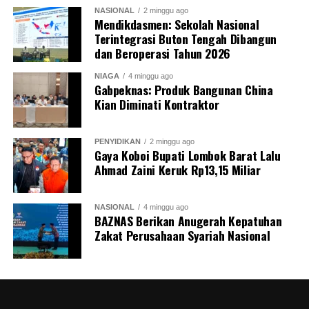
NASIONAL
2 minggu ago
Mendikdasmen: Sekolah Nasional
Terintegrasi Buton Tengah Dibangun
dan Beroperasi Tahun 2026
NIAGA
4 minggu ago
Gabpeknas: Produk Bangunan China
Kian Diminati Kontraktor
PENYIDIKAN
2 minggu ago
Gaya Koboi Bupati Lombok Barat Lalu
Ahmad Zaini Keruk Rp13,15 Miliar
NASIONAL
4 minggu ago
BAZNAS Berikan Anugerah Kepatuhan
Zakat Perusahaan Syariah Nasional