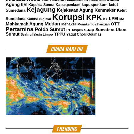
Agung
kapuspenkum ketut
KAI
Kapolda Sumut
Kapuspenkum
Kejagung
Kemnaker
Menurut Parade, masyarakat kemungkinan belum
Kejaksaan Agung
Sumedana
Ketut
Korupsi
KPK
memperoleh gambaran utuh mengenai seluruh fakta
LPEI
Sumedana
Komisi Yudisial
KY
MA
Medan
Mahkamah Agung
OTT
yang telah terungkap selama sekitar empat bulan
Menaker
Menaker Ida Fauziah
Pertamina
Polda Sumut
suap
Sumatera Utara
PT Taspen
proses persidangan berlangsung.
Sumut
TPPU
Yaqut Cholil Qoumas
Syahrul Yasin Limpo
“Yang menjadi dasar putusan nantinya adalah fakta
CUACA HARI INI
persidangan dan alat bukti yang sah, bukan opini yang
berkembang di ruang publik,” katanya.
Sidang perkara dugaan korupsi Program Digitalisasi
Pendidikan melalui pengadaan Chromebook
Kemendikbudristek akan dilanjutkan pada 9 Juni 2026
dengan agenda pembacaan replik dari Jaksa Penuntut
Umum atas pledoi terdakwa dan penasihat hukumnya.
***
MES
TRENDING