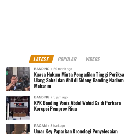
UP NEXT
Aspek Dukung Menaker soal THR jangan dicicil
DON'T MISS
Jaksa Agung Apresiasi Penyelamatan Aset Negara Rp
2,7 T oleh Kejati Kalbar
MES Dono
LATEST
POPULAR
VIDEOS
BANDING
50 menit ago
Kuasa Hukum Minta Pengadilan Tinggi Periksa
North Jakarta Journalist
Ulang Saksi dan Ahli di Sidang Banding Nadiem
Makarim
BANDING
3 jam ago
KPK Banding Vonis Abdul Wahid Cs di Perkara
Korupsi Pemprov Riau
RAGAM
3 hari ago
Umar Key Paparkan Kronologi Penyelesaian