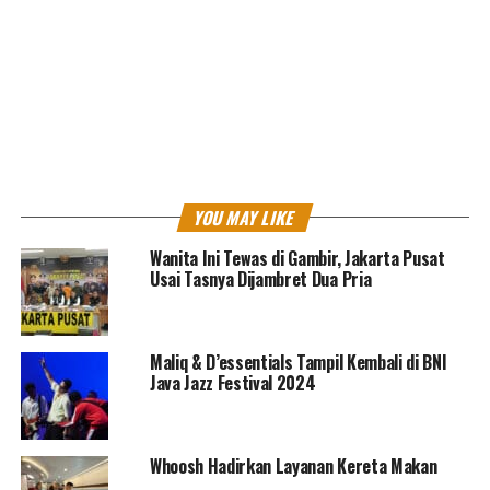
menjelang masa angkutan lebaran, calon pengguna KA
diimbau untuk memperhatikan kembali sejumlah
persyaratan perjalanan KA sebelum melakukan
pemesanan tiket.
Berikut persyaratan lengkap perjalanan menggunakan
Kereta Api Jarak Jauh:
1.
Vaksin
ketiga (booster) tidak perlu menunjukkan hasil
YOU MAY LIKE
negatif screening Covid-19
Wanita Ini Tewas di Gambir, Jakarta Pusat
Kritik saran kami terima untuk pengembangan
Usai Tasnya Dijambret Dua Pria
konten kami. Jangan lupa subscribe dan like di
Channel YouTube, Instagram dan Tik Tok.
Terima
kasih.
Maliq & D’essentials Tampil Kembali di BNI
Java Jazz Festival 2024
Laman:
1
2
Whoosh Hadirkan Layanan Kereta Makan