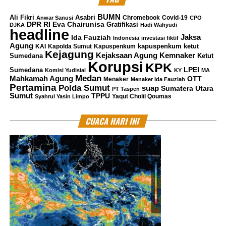
BUMN
Ali Fikri
Asabri
Chromebook
Covid-19
Anwar Sanusi
CPO
DPR RI
Eva Chairunisa
Gratifikasi
DJKA
Hadi Wahyudi
headline
Jaksa
Ida Fauziah
Indonesia
investasi fiktif
Agung
kapuspenkum ketut
KAI
Kapolda Sumut
Kapuspenkum
Kejagung
Kemnaker
Kejaksaan Agung
Sumedana
Ketut
Korupsi
KPK
LPEI
Sumedana
Komisi Yudisial
KY
MA
Medan
Mahkamah Agung
OTT
Menaker
Menaker Ida Fauziah
Pertamina
Polda Sumut
suap
Sumatera Utara
PT Taspen
Sumut
TPPU
Yaqut Cholil Qoumas
Syahrul Yasin Limpo
CUACA HARI INI