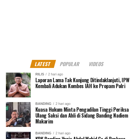
Kejagung periksa Komisaris Utama dan Dirut Asuransi
Jiwa Taspen
Muhammad Shiddiq
Senior Jurnalis Pantau Sidang By PT Kilas Pewarta Media
LATEST
POPULAR
VIDEOS
RILIS
2 hari ago
Laporan Lama Tak Kunjung Ditindaklanjuti, IPW
Kembali Adukan Kombes IAH ke Propam Polri
BANDING
2 hari ago
Kuasa Hukum Minta Pengadilan Tinggi Periksa
Ulang Saksi dan Ahli di Sidang Banding Nadiem
Makarim
BANDING
2 hari ago
KPK Banding Vonis Abdul Wahid Cs di Perkara