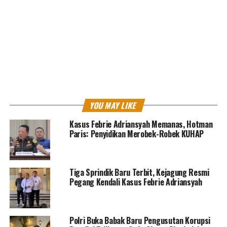
Tindak Pidana Khusus Kejaksaan Agung telah
menetapkan 10 (sepuluh) Tersangka Manajer Investasi
dalam Perkara Dugaan Tindak Pidana Korupsi Dalam
Pengelolaan Keuangan dan Dana Investasi oleh PT.
ASABRI (Persero) pada beberapa perusahaan periode
tahun 2012 s/d 2019.
Tersangka Korporasi Manajer Investasi tersebut yaitu:
1.Korporasi PT IIM;
YOU MAY LIKE
2.Korporasi PT MCM;
3.Korporasi PT PAAM;
Kasus Febrie Adriansyah Memanas, Hotman
Paris: Penyidikan Merobek-Robek KUHAP
4.Korporasi PT RAM;
5.Korporasi PT VAM;
6.Korporasi PT ARK;
7.Korporasi PT. OMI;
Tiga Sprindik Baru Terbit, Kejagung Resmi
Pegang Kendali Kasus Febrie Adriansyah
8.Korporasi PT MAM;
9.Korporasi PT AAM;
10.Korporasi PT CC.
Polri Buka Babak Baru Pengusutan Korupsi