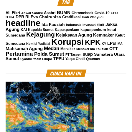
TAG
BUMN
Ali Fikri
Asabri
Chromebook
Covid-19
Anwar Sanusi
CPO
DPR RI
Eva Chairunisa
Gratifikasi
DJKA
Hadi Wahyudi
headline
Jaksa
Ida Fauziah
Indonesia
investasi fiktif
Agung
kapuspenkum ketut
KAI
Kapolda Sumut
Kapuspenkum
Kejagung
Kemnaker
Kejaksaan Agung
Sumedana
Ketut
Korupsi
KPK
LPEI
Sumedana
Komisi Yudisial
KY
MA
Medan
Mahkamah Agung
OTT
Menaker
Menaker Ida Fauziah
Pertamina
Polda Sumut
suap
Sumatera Utara
PT Taspen
Sumut
TPPU
Yaqut Cholil Qoumas
Syahrul Yasin Limpo
CUACA HARI INI