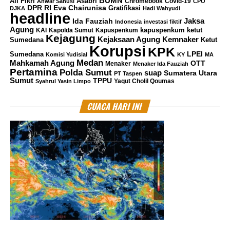
BUMN
Ali Fikri
Asabri
Chromebook
Covid-19
Anwar Sanusi
CPO
DPR RI
Eva Chairunisa
Gratifikasi
DJKA
Hadi Wahyudi
headline
Jaksa
Ida Fauziah
Indonesia
investasi fiktif
Agung
kapuspenkum ketut
KAI
Kapolda Sumut
Kapuspenkum
Kejagung
Kemnaker
Kejaksaan Agung
Sumedana
Ketut
Korupsi
KPK
LPEI
Sumedana
Komisi Yudisial
KY
MA
Medan
Mahkamah Agung
OTT
Menaker
Menaker Ida Fauziah
Pertamina
Polda Sumut
suap
Sumatera Utara
PT Taspen
Sumut
TPPU
Yaqut Cholil Qoumas
Syahrul Yasin Limpo
CUACA HARI INI