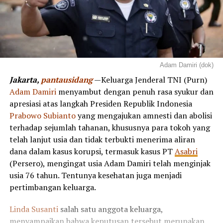
Adam Damiri (dok)
Jakarta,
pantausidang
—Keluarga Jenderal TNI (Purn)
Adam Damiri
menyambut dengan penuh rasa syukur dan
apresiasi atas langkah Presiden Republik Indonesia
Prabowo Subianto
yang mengajukan amnesti dan abolisi
terhadap sejumlah tahanan, khususnya para tokoh yang
telah lanjut usia dan tidak terbukti menerima aliran
dana dalam kasus korupsi, termasuk kasus PT
Asabri
(Persero), mengingat usia Adam Damiri telah menginjak
usia 76 tahun. Tentunya kesehatan juga menjadi
pertimbangan keluarga.
Linda Susanti
salah satu anggota keluarga,
menyampaikan bahwa keputusan tersebut merupakan