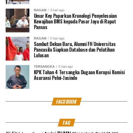
Senilai Rp18,4 Miliar
RAGAM
3 hari ago
Umar Key Paparkan Kronologi Penyelesaian
Kewajiban BMS kepada Pasar Jaya di Rapat
Redaksi Pantausidang
Pansus
RAGAM
5 hari ago
Sambut Dekan Baru, Alumni FH Universitas
Pancasila Siapkan Database dan Pelatihan
Lulusan
TERSANGKA
5 hari ago
KPK Tahan 4 Tersangka Dugaan Korupsi Komisi
Asuransi Pelni-Jasindo
FACEBOOK
TAG