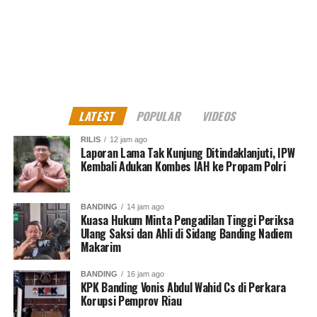
“Ini menjadi titik terang bagi keluarga kami dan
tahanan-tahanan lain yang sudah lanjut usia dan telah
membayar lebih dari cukup atas situasi yang sebenarnya
tidak mereka kuasai secara langsung. Sekali lagi, terima
kasih Bapak Presiden atas keberanian dan ketegasan
Anda dalam menegakkan keadilan,” kata Linda. ***
(Red)
LATEST
POPULAR
VIDEOS
Kritik saran kami terima untuk pengembangan
konten kami. Jangan lupa subscribe dan like di
RILIS
12 jam ago
Channel YouTube, Instagram dan Tik Tok.
Terima
Laporan Lama Tak Kunjung Ditindaklanjuti, IPW
Kembali Adukan Kombes IAH ke Propam Polri
kasih.
RELATED TOPICS:
ABOLISI
ADAM DAMIRI
AMNESTI
BANDING
14 jam ago
Kuasa Hukum Minta Pengadilan Tinggi Periksa
ASABRI
KORUPSI
Ulang Saksi dan Ahli di Sidang Banding Nadiem
Makarim
UP NEXT
DPO Eks Karyawan PT Eka Prima Graha, Elisabeth Riski,
Diamankan Kejagung
BANDING
16 jam ago
KPK Banding Vonis Abdul Wahid Cs di Perkara
DON'T MISS
Korupsi Pemprov Riau
Kejagung Lelang 59 Bidang Tanah Milik Benny Tjokro