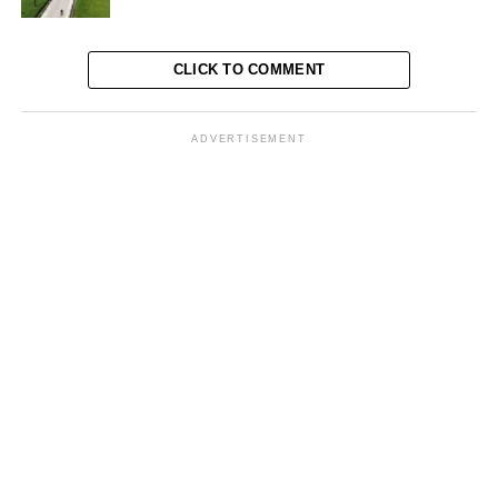
persidangan kesulitan menunjukkan bukti aliran dana,”
ujarnya.
CLICK TO COMMENT
Presiden Prabowo Dinilai Mengedepankan Keadilan
Restoratif
ADVERTISEMENT
Presiden Prabowo Subianto dalam pidatonya beberapa
waktu lalu menyatakan negara harus memiliki
pendekatan hukum yang restoratif dan adil, terutama
terhadap kasus-kasus yang melibatkan prajurit atau
pejabat yang telah berjasa kepada negara, apalagi yang
telah lanjut usia dan tidak menikmati hasil dari tindak
pidana yang menjeratnya.
Keputusan pengajuan amnesti dan abolisi oleh Presiden
Prabowo mendapat respons positif dari berbagai pihak,
termasuk keluarga para tahanan yang selama ini
memperjuangkan keadilan hukum.