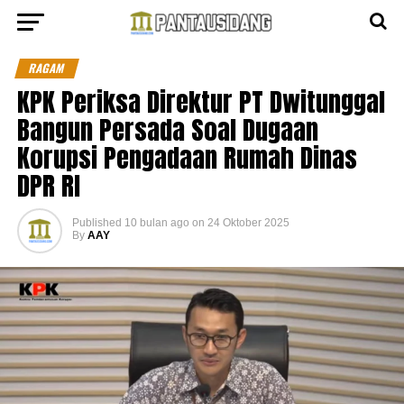
RAGAM
KPK Periksa Direktur PT Dwitunggal
Bangun Persada Soal Dugaan
Korupsi Pengadaan Rumah Dinas
DPR RI
Published
10 bulan ago
on
24 Oktober 2025
By
AAY