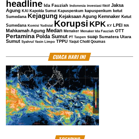
headline
Jaksa
Ida Fauziah
Indonesia
investasi fiktif
Agung
kapuspenkum ketut
KAI
Kapolda Sumut
Kapuspenkum
Kejagung
Kemnaker
Kejaksaan Agung
Sumedana
Ketut
Korupsi
KPK
LPEI
Sumedana
Komisi Yudisial
KY
MA
Medan
Mahkamah Agung
OTT
Menaker
Menaker Ida Fauziah
Pertamina
Polda Sumut
suap
Sumatera Utara
PT Taspen
Sumut
TPPU
Yaqut Cholil Qoumas
Syahrul Yasin Limpo
CUACA HARI INI