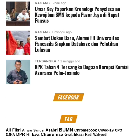
RAGAM
5 hari ago
Umar Key Paparkan Kronologi Penyelesaian
Kewajiban BMS kepada Pasar Jaya di Rapat
Pansus
RAGAM
1 minggu ago
Sambut Dekan Baru, Alumni FH Universitas
Pancasila Siapkan Database dan Pelatihan
Lulusan
TERSANGKA
1 minggu ago
KPK Tahan 4 Tersangka Dugaan Korupsi Komisi
Asuransi Pelni-Jasindo
FACEBOOK
TAG
BUMN
Ali Fikri
Asabri
Chromebook
Covid-19
Anwar Sanusi
CPO
DPR RI
Eva Chairunisa
Gratifikasi
DJKA
Hadi Wahyudi