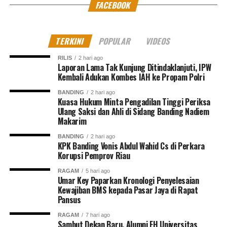
FACEBOOK
TERKINI
POPULAR
VIDEOS
RILIS
2 hari ago
Laporan Lama Tak Kunjung Ditindaklanjuti, IPW
Kembali Adukan Kombes IAH ke Propam Polri
BANDING
2 hari ago
Kuasa Hukum Minta Pengadilan Tinggi Periksa
Ulang Saksi dan Ahli di Sidang Banding Nadiem
Makarim
BANDING
2 hari ago
KPK Banding Vonis Abdul Wahid Cs di Perkara
Korupsi Pemprov Riau
RAGAM
5 hari ago
Umar Key Paparkan Kronologi Penyelesaian
Kewajiban BMS kepada Pasar Jaya di Rapat
Pansus
RAGAM
7 hari ago
Sambut Dekan Baru, Alumni FH Universitas