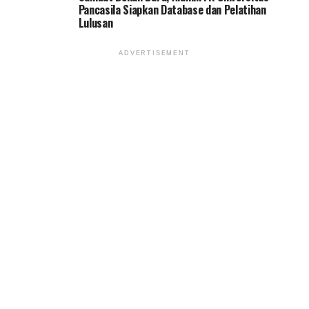
Pancasila Siapkan Database dan Pelatihan
Lulusan
ADVERTISEMENT