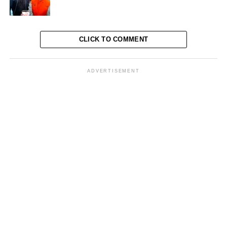
Selanjutnya, Ali menjelaskan terkait konstruksi perkara,
pada tahun 2012, Balai Pemuda dan Olahraga (BPO) di
Dinas Pendidikan, Pemuda dan Olahraga Provinsi DIY
mengusulkan adanya renovasi Stadion Mandala Krida.
CLICK TO COMMENT
Dan usulan tersebut kemudian disetujui serta anggarannya
dimasukkan dalam alokasi anggaran BPO untuk program
ADVERTISEMENT
peningkatan sarana dan prasarana olahraga.
Kemudian EW selaku PPK pada BPO di Dinas Pendidikan,
Pemuda dan Olahraga Provinsi DIY diduga secara sepihak
menunjuk langsung PT AG dengan SGH selaku Direktur
Utama untuk menyusun tahapan perencanaan
pengadaannya yang salah satunya terkait nilai anggaran
proyek renovasi Stadion Mandala Krida.
Dari hasil penyusunan anggaran ditahap perencanaan yang
disusun SGH tersebut dibutuhkan anggaran senilai Rp135
Miliar untuk masa 5 tahun, dan diduga ada beberapa nilai
item pekerjaan yang nilainya di mark up, dan hal ini
langsung disetujui EW tanpa melakukan kajian terlebih dulu.
“Khusus untuk ditahun 2016 di siapkan anggaran senilai