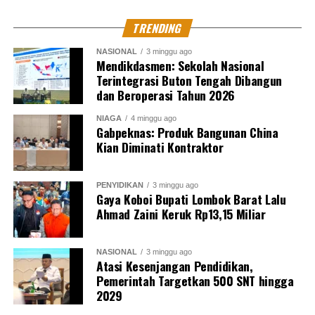
UP NEXT
Pesan Jaksa Agung: Jaga Kepercayaan Masyarakat,
TRENDING
Pegang Teguh Peri Kemanusiaan
NASIONAL
3 minggu ago
Mendikdasmen: Sekolah Nasional
DON'T MISS
Jaksa Agung: Profesionalisme Bukan Saja diterapkan
Terintegrasi Buton Tengah Dibangun
diorganisasi, Melainkan Setiap Anggota
dan Beroperasi Tahun 2026
NIAGA
4 minggu ago
Gabpeknas: Produk Bangunan China
Muhammad Shiddiq
Kian Diminati Kontraktor
PENYIDIKAN
3 minggu ago
Senior Jurnalis Pantau Sidang By PT Kilas Pewarta Media
Gaya Koboi Bupati Lombok Barat Lalu
Ahmad Zaini Keruk Rp13,15 Miliar
NASIONAL
3 minggu ago
Atasi Kesenjangan Pendidikan,
Pemerintah Targetkan 500 SNT hingga
2029