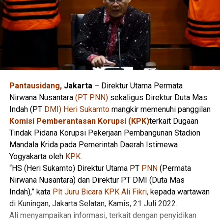
Pantausidang,
Jakarta
– Direktur Utama Permata
Nirwana Nusantara
(PT PNN)
sekaligus Direktur Duta Mas
Indah (PT
DMI) Heri Sukamto
mangkir memenuhi panggilan
Komisi Pemberantasan Korupsi (KPK)
terkait Dugaan
Tindak Pidana Korupsi Pekerjaan Pembangunan Stadion
Mandala Krida pada Pemerintah Daerah Istimewa
Yogyakarta oleh
KPK.
“HS (Heri Sukamto) Direktur Utama PT
PNN
(Permata
Nirwana Nusantara) dan Direktur PT DMI (Duta Mas
Indah),” kata
Plt Juru Bicara KPK Ali Fikri,
kepada wartawan
di Kuningan, Jakarta Selatan, Kamis, 21 Juli 2022.
Ali menyampaikan informasi, terkait dengan penyidikan