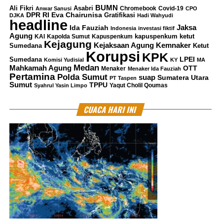
melanggar ketentuan diantaranya Pasal 5 huruf f, Pasal 6
BUMN
Ali Fikri
Asabri
Chromebook
Covid-19
Anwar Sanusi
CPO
huruf c, g dan h, Pasal 89 ayat 2 Perpres 54 Tahun 2010
DPR RI
Eva Chairunisa
Gratifikasi
DJKA
Hadi Wahyudi
headline
tentang Pengadaan Barang Jasa dan perubahannya.
Jaksa
Ida Fauziah
Indonesia
investasi fiktif
Agung
kapuspenkum ketut
KAI
Kapolda Sumut
Kapuspenkum
Atas perbuatannya, para Tersangka disangkakan melanggar
Kejagung
Kemnaker
Kejaksaan Agung
Sumedana
Ketut
pasal 2 ayat (1) atau Pasal 3 Undang-Undang Nomor 31
Korupsi
KPK
LPEI
Sumedana
Komisi Yudisial
KY
MA
Tahun 1999 tentang Pemberantasan Tindak Pidana Korupsi
Medan
Mahkamah Agung
OTT
Menaker
Menaker Ida Fauziah
sebagaimana telah diubah dengan Undang-Undang Nomor
Pertamina
Polda Sumut
suap
Sumatera Utara
PT Taspen
Sumut
TPPU
20 Tahun 2001 tentang Perubahan atas Undang-Undang
Yaqut Cholil Qoumas
Syahrul Yasin Limpo
Nomor 31 Tahun 1999 tentang Pemberantasan Tindak
CUACA HARI INI
Pidana Korupsi jo. Pasal 55 ayat (1) ke-1 KUHP.
***
Muhammad
Shiddi
q
Kritik saran kami terima untuk pengembangan
konten kami. Jangan lupa subscribe dan like di
Channel YouTube, Instagram dan Tik Tok.
Terima
kasih.
RELATED TOPICS:
DMI
KORUPSI PEMBANGUNAN STADION MANDALA KRIDA
KPK
PNN
TERSANGKA