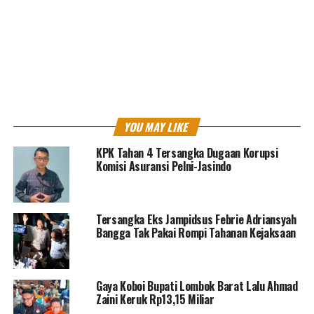
Sedangkan dua orang lainnya memenuhi panggilan yaitu
Edy Wahyudi (EW) PNS dan selaku Kepala Bidang
Pendidikan Khusus Dinas Pendidikan, Pemuda dan
Olahraga DIY sekaligus menjabat PPK (Pejabat Pembuat
Komitmen).
“SGH (Sugiharto), Direktur Utama PT AG (Arsigraphi),”
ujarnya.
YOU MAY LIKE
Selanjutnya, kata Ali, untuk kepentingan penyidikan, hari ini
dilakukan upaya paksa penahanan oleh Tim Penyidik.
KPK Tahan 4 Tersangka Dugaan Korupsi
Komisi Asuransi Pelni-Jasindo
“Masing-masing untuk selama 20 hari pertama terhitung
sejak 21 Juli 2022 sampai dengan 9 Agustus 2022,”
lanjutnya.
Tersangka Eks Jampidsus Febrie Adriansyah
Ali menegaskan, untuk Tersangka EW ditahan di Rutan KPK
Bangga Tak Pakai Rompi Tahanan Kejaksaan
pada Kavling C1 Gedung ACLC. Tersangka SGH ditahan di
Rutan KPK pada Pomdam Jaya Guntur.
“Untuk Tsk HS, KPK mengimbau untuk kooperatif hadir
Gaya Koboi Bupati Lombok Barat Lalu Ahmad
pada pemanggilan berikutnya yang akan segera dikirimkan
Zaini Keruk Rp13,15 Miliar
oleh Tim Penyidik,” tegasnya.