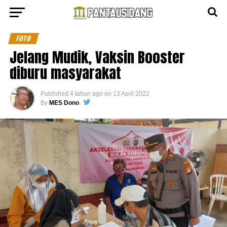
FOTO
Jelang Mudik, Vaksin Booster
diburu masyarakat
Published
4 tahun ago
on
13 April 2022
By
MES Dono