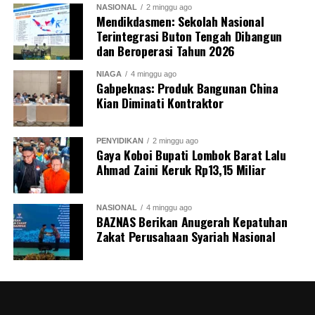
NASIONAL
2 minggu ago
Mendikdasmen: Sekolah Nasional
Terintegrasi Buton Tengah Dibangun
dan Beroperasi Tahun 2026
NIAGA
4 minggu ago
Gabpeknas: Produk Bangunan China
Kian Diminati Kontraktor
PENYIDIKAN
2 minggu ago
Gaya Koboi Bupati Lombok Barat Lalu
Ahmad Zaini Keruk Rp13,15 Miliar
NASIONAL
4 minggu ago
BAZNAS Berikan Anugerah Kepatuhan
Zakat Perusahaan Syariah Nasional