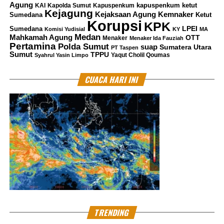
Agung
kapuspenkum ketut
KAI
Kapolda Sumut
Kapuspenkum
Kejagung
Kemnaker
Kejaksaan Agung
Sumedana
Ketut
Korupsi
KPK
LPEI
Sumedana
Komisi Yudisial
KY
MA
Medan
Mahkamah Agung
OTT
Menaker
Menaker Ida Fauziah
Pertamina
Polda Sumut
suap
Sumatera Utara
PT Taspen
Sumut
TPPU
Yaqut Cholil Qoumas
Syahrul Yasin Limpo
CUACA HARI INI
TRENDING