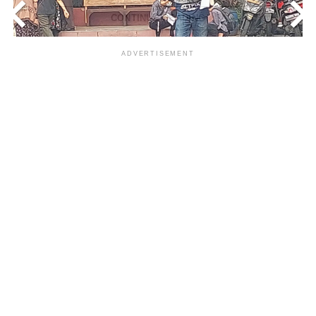
<
>
CONTINUE READING
ADVERTISEMENT
RELATED TOPICS:
VAKSIN BOOSTER
UP NEXT
Pelayanan Bensin dan Snack Gratis Polsek Jatiunwung
Tangerang
DON'T MISS