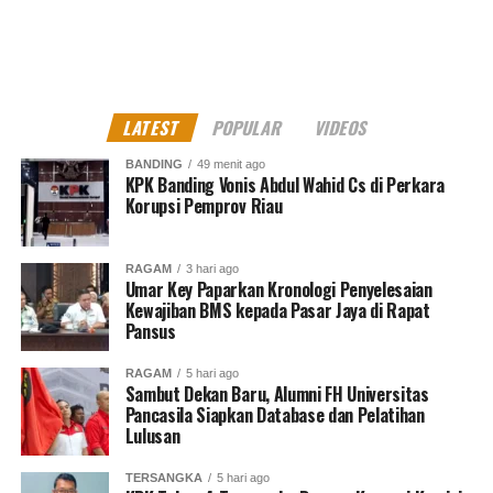
LATEST
POPULAR
VIDEOS
BANDING
49 menit ago
KPK Banding Vonis Abdul Wahid Cs di Perkara
Korupsi Pemprov Riau
RAGAM
3 hari ago
Umar Key Paparkan Kronologi Penyelesaian
Kewajiban BMS kepada Pasar Jaya di Rapat
Pansus
RAGAM
5 hari ago
Sambut Dekan Baru, Alumni FH Universitas
Pancasila Siapkan Database dan Pelatihan
Lulusan
TERSANGKA
5 hari ago