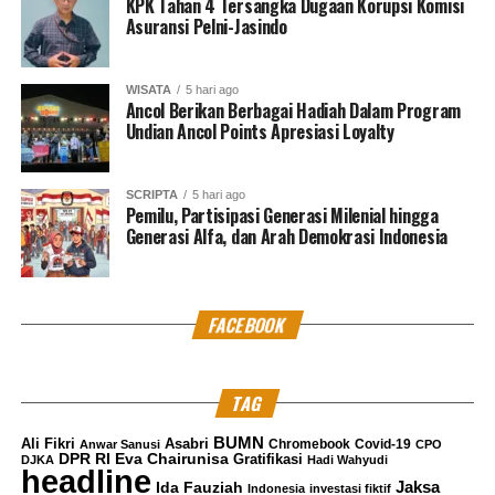
KPK Tahan 4 Tersangka Dugaan Korupsi Komisi
Asuransi Pelni-Jasindo
WISATA
5 hari ago
Ancol Berikan Berbagai Hadiah Dalam Program
Undian Ancol Points Apresiasi Loyalty
SCRIPTA
5 hari ago
Pemilu, Partisipasi Generasi Milenial hingga
Generasi Alfa, dan Arah Demokrasi Indonesia
FACEBOOK
TAG
BUMN
Ali Fikri
Asabri
Chromebook
Covid-19
Anwar Sanusi
CPO
DPR RI
Eva Chairunisa
Gratifikasi
DJKA
Hadi Wahyudi
headline
Jaksa
Ida Fauziah
Indonesia
investasi fiktif