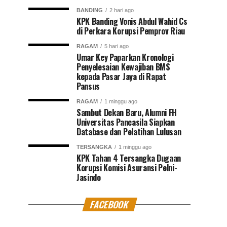
BANDING
2 hari ago
KPK Banding Vonis Abdul Wahid Cs
di Perkara Korupsi Pemprov Riau
RAGAM
5 hari ago
Umar Key Paparkan Kronologi
Penyelesaian Kewajiban BMS
kepada Pasar Jaya di Rapat
Pansus
RAGAM
1 minggu ago
Sambut Dekan Baru, Alumni FH
Universitas Pancasila Siapkan
Database dan Pelatihan Lulusan
TERSANGKA
1 minggu ago
KPK Tahan 4 Tersangka Dugaan
Korupsi Komisi Asuransi Pelni-
Jasindo
FACEBOOK