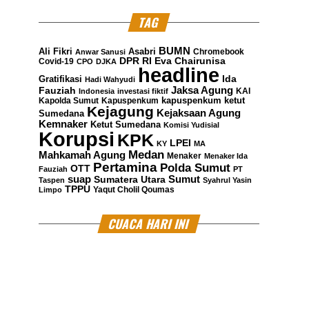
TAG
BUMN
Ali Fikri
Asabri
Chromebook
Anwar Sanusi
DPR RI
Eva Chairunisa
Covid-19
CPO
DJKA
headline
Gratifikasi
Ida
Hadi Wahyudi
Jaksa Agung
Fauziah
KAI
Indonesia
investasi fiktif
kapuspenkum ketut
Kapolda Sumut
Kapuspenkum
Kejagung
Kejaksaan Agung
Sumedana
Kemnaker
Ketut Sumedana
Komisi Yudisial
Korupsi
KPK
LPEI
KY
MA
Medan
Mahkamah Agung
Menaker
Menaker Ida
Pertamina
Polda Sumut
OTT
Fauziah
PT
suap
Sumatera Utara
Sumut
Taspen
Syahrul Yasin
TPPU
Yaqut Cholil Qoumas
Limpo
CUACA HARI INI