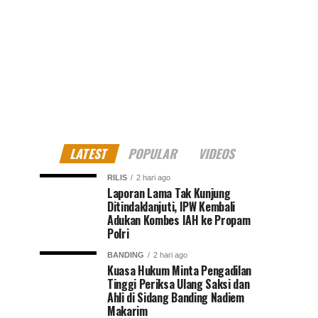
LATEST
POPULAR
VIDEOS
RILIS
2 hari ago
Laporan Lama Tak Kunjung
Ditindaklanjuti, IPW Kembali
Adukan Kombes IAH ke Propam
Polri
BANDING
2 hari ago
Kuasa Hukum Minta Pengadilan
Tinggi Periksa Ulang Saksi dan
Ahli di Sidang Banding Nadiem
Makarim