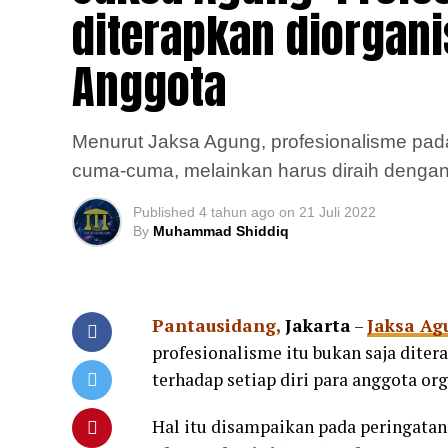
diterapkan diorgani
Anggota
Menurut Jaksa Agung, profesionalisme pada
cuma-cuma, melainkan harus diraih denga
Published
4 tahun ago
on
21 Juli 2022
By
Muhammad Shiddiq
Pantausidang,
Jakarta
–
Jaksa Ag
profesionalisme itu bukan saja diter
terhadap setiap diri para anggota org
Hal itu disampaikan pada peringata