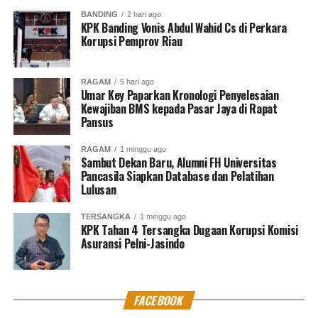
BANDING
2 hari ago
KPK Banding Vonis Abdul Wahid Cs di Perkara
Korupsi Pemprov Riau
RAGAM
5 hari ago
Umar Key Paparkan Kronologi Penyelesaian
Kewajiban BMS kepada Pasar Jaya di Rapat
Pansus
RAGAM
1 minggu ago
Sambut Dekan Baru, Alumni FH Universitas
Pancasila Siapkan Database dan Pelatihan
Lulusan
TERSANGKA
1 minggu ago
KPK Tahan 4 Tersangka Dugaan Korupsi Komisi
Asuransi Pelni-Jasindo
FACEBOOK