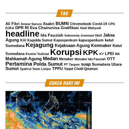
TAG
BUMN
Ali Fikri
Asabri
Chromebook
Covid-19
Anwar Sanusi
CPO
DPR RI
Eva Chairunisa
Gratifikasi
DJKA
Hadi Wahyudi
headline
Jaksa
Ida Fauziah
Indonesia
investasi fiktif
Agung
kapuspenkum ketut
KAI
Kapolda Sumut
Kapuspenkum
Kejagung
Kemnaker
Kejaksaan Agung
Sumedana
Ketut
Korupsi
KPK
LPEI
Sumedana
Komisi Yudisial
KY
MA
Medan
Mahkamah Agung
OTT
Menaker
Menaker Ida Fauziah
Pertamina
Polda Sumut
suap
Sumatera Utara
PT Taspen
Sumut
TPPU
Yaqut Cholil Qoumas
Syahrul Yasin Limpo
CUACA HARI INI