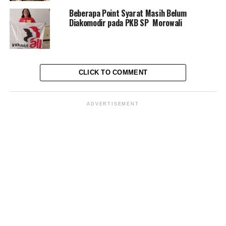
Beberapa Point Syarat Masih Belum
Diakomodir pada PKB SP Morowali
CLICK TO COMMENT
ADVERTISEMENT
RELATED TOPICS:
APNI
HILIRISASI
NIKEL
UP NEXT
Sepeda Motor untuk Da’iah Pelosok Negeri
DON'T MISS
9 WNI terkepung di daerah Konflik Rusia vs Ukraina