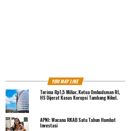
Sehingga Presiden Jokowi sempat merevisi target
pertumbuhan ekonomi tahun 2021 yang lalu. Target
direvisi akan mencapai Rp 900 triliun. Target tersebut
terpenuhi sampai akhirnya angkanya direvisi kembali,
menjadi Rp 1200 triliun untuk tahun 2022.
Kritik saran kami terima untuk pengembangan
konten kami. Jangan lupa subscribe dan like di
Channel YouTube, Instagram dan Tik Tok.
Terima
kasih.
Laman:
1
2
YOU MAY LIKE
Terima Rp1,5 Miliar, Ketua Ombudsman RI,
HS Dijerat Kasus Korupsi Tambang Nikel.
<
>
APNI: Wacana RKAB Satu Tahun Hambat
Investasi