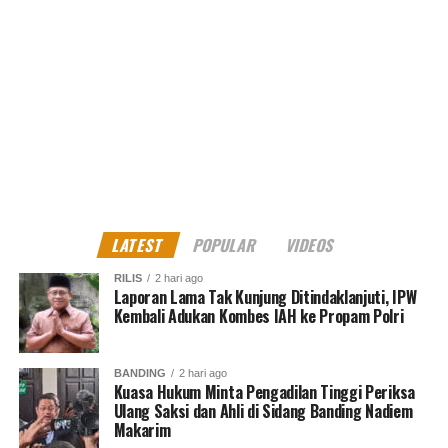
Setiawan Liu
Senior Journalist
LATEST
POPULAR
VIDEOS
RILIS
2 hari ago
Laporan Lama Tak Kunjung Ditindaklanjuti, IPW
Kembali Adukan Kombes IAH ke Propam Polri
BANDING
2 hari ago
Kuasa Hukum Minta Pengadilan Tinggi Periksa
Ulang Saksi dan Ahli di Sidang Banding Nadiem
Makarim