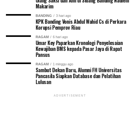
Ulang Saksi dan Ahli di Sidang Banding Nadiem
Makarim
BANDING
3 hari ago
KPK Banding Vonis Abdul Wahid Cs di Perkara
Korupsi Pemprov Riau
RAGAM
6 hari ago
Umar Key Paparkan Kronologi Penyelesaian
Kewajiban BMS kepada Pasar Jaya di Rapat
Pansus
RAGAM
1 minggu ago
Sambut Dekan Baru, Alumni FH Universitas
Pancasila Siapkan Database dan Pelatihan
Lulusan
ADVERTISEMENT