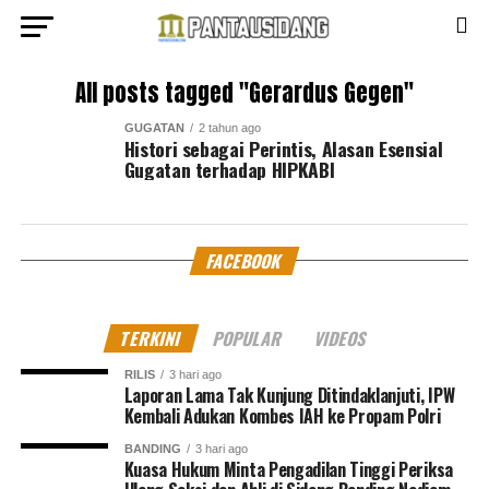
All posts tagged "Gerardus Gegen"
GUGATAN
2 tahun ago
Histori sebagai Perintis, Alasan Esensial
Gugatan terhadap HIPKABI
FACEBOOK
TERKINI
POPULAR
VIDEOS
RILIS
3 hari ago
Laporan Lama Tak Kunjung Ditindaklanjuti, IPW
Kembali Adukan Kombes IAH ke Propam Polri
BANDING
3 hari ago
Kuasa Hukum Minta Pengadilan Tinggi Periksa