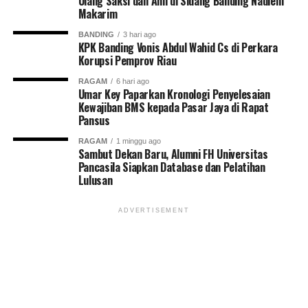
Ulang Saksi dan Ahli di Sidang Banding Nadiem
Makarim
BANDING
3 hari ago
KPK Banding Vonis Abdul Wahid Cs di Perkara
Korupsi Pemprov Riau
RAGAM
6 hari ago
Umar Key Paparkan Kronologi Penyelesaian
Kewajiban BMS kepada Pasar Jaya di Rapat
Pansus
RAGAM
1 minggu ago
Sambut Dekan Baru, Alumni FH Universitas
Pancasila Siapkan Database dan Pelatihan
Lulusan
ADVERTISEMENT