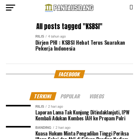
All posts tagged "KSBSI"
RILIS
4 tahun ago
Dirjen PHI : KSBSI Hebat Terus Suarakan
Pekerja Indonesia
FACEBOOK
TERKINI
POPULAR
VIDEOS
RILIS
2 hari ago
Laporan Lama Tak Kunjung Ditindaklanjuti, IPW
Kembali Adukan Kombes IAH ke Propam Polri
BANDING
2 hari ago
Kuasa Hukum Minta Pengadilan Tinggi Periksa