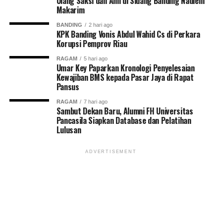
Ulang Saksi dan Ahli di Sidang Banding Nadiem
Makarim
BANDING
2 hari ago
KPK Banding Vonis Abdul Wahid Cs di Perkara
Korupsi Pemprov Riau
RAGAM
5 hari ago
Umar Key Paparkan Kronologi Penyelesaian
Kewajiban BMS kepada Pasar Jaya di Rapat
Pansus
RAGAM
7 hari ago
Sambut Dekan Baru, Alumni FH Universitas
Pancasila Siapkan Database dan Pelatihan
Lulusan
ADVERTISEMENT