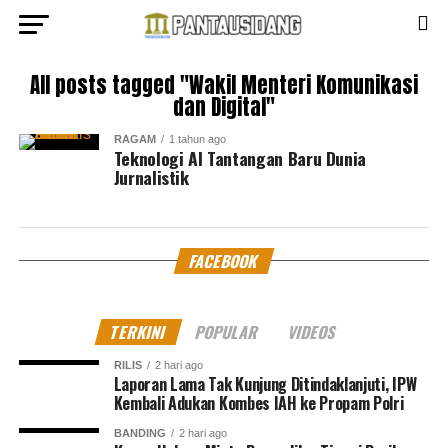
All posts tagged "Wakil Menteri Komunikasi
dan Digital"
RAGAM
1 tahun ago
Teknologi AI Tantangan Baru Dunia
Jurnalistik
FACEBOOK
TERKINI
POPULAR
VIDEOS
RILIS
2 hari ago
Laporan Lama Tak Kunjung Ditindaklanjuti, IPW
Kembali Adukan Kombes IAH ke Propam Polri
BANDING
2 hari ago