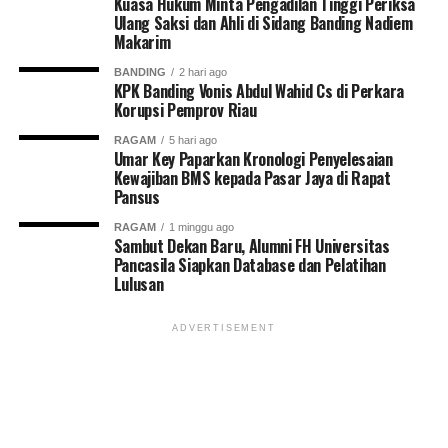
Kuasa Hukum Minta Pengadilan Tinggi Periksa
Ulang Saksi dan Ahli di Sidang Banding Nadiem
Makarim
BANDING
2 hari ago
KPK Banding Vonis Abdul Wahid Cs di Perkara
Korupsi Pemprov Riau
RAGAM
5 hari ago
Umar Key Paparkan Kronologi Penyelesaian
Kewajiban BMS kepada Pasar Jaya di Rapat
Pansus
RAGAM
1 minggu ago
Sambut Dekan Baru, Alumni FH Universitas
Pancasila Siapkan Database dan Pelatihan
Lulusan
ADVERTISEMENT