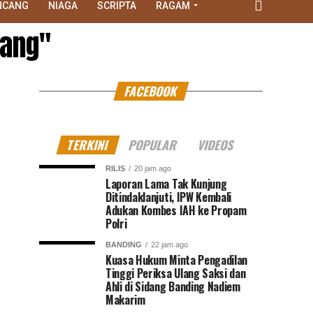
NCANG
NIAGA
SCRIPTA
RAGAM
dang"
FACEBOOK
TERKINI
POPULAR
VIDEOS
RILIS
20 jam ago
Laporan Lama Tak Kunjung
Ditindaklanjuti, IPW Kembali
Adukan Kombes IAH ke Propam
Polri
BANDING
22 jam ago
Kuasa Hukum Minta Pengadilan
Tinggi Periksa Ulang Saksi dan
Ahli di Sidang Banding Nadiem
Makarim