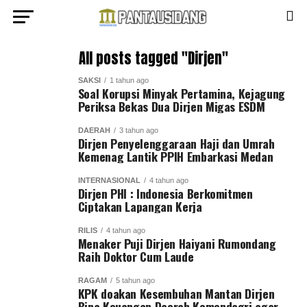
All posts tagged "Dirjen"
SAKSI
1 tahun ago
Soal Korupsi Minyak Pertamina, Kejagung
Periksa Bekas Dua Dirjen Migas ESDM
DAERAH
3 tahun ago
Dirjen Penyelenggaraan Haji dan Umrah
Kemenag Lantik PPIH Embarkasi Medan
INTERNASIONAL
4 tahun ago
Dirjen PHI : Indonesia Berkomitmen
Ciptakan Lapangan Kerja
RILIS
4 tahun ago
Menaker Puji Dirjen Haiyani Rumondang
Raih Doktor Cum Laude
RAGAM
5 tahun ago
KPK doakan Kesembuhan Mantan Dirjen
Bina Keuangan Daerah Kemendagri agar