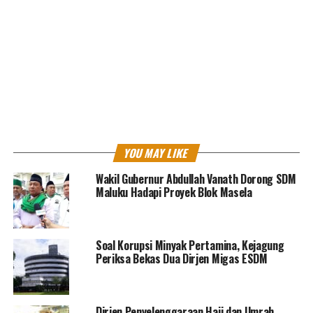
and
Solidarity
Economy
(
SSE
) dan menilai SSE sangat
penting dalam memajukan decent work dan productive
employment (pekerjaan yang layak dan produktif), dan
dalam meningkatkan standar hidup.
YOU MAY LIKE
Wakil Gubernur Abdullah Vanath Dorong SDM
Maluku Hadapi Proyek Blok Masela
Soal Korupsi Minyak Pertamina, Kejagung
Periksa Bekas Dua Dirjen Migas ESDM
“Subjek
SSE
seharusnya adalah masyarakat, dengan
fokus mencakup perempuan dan pemuda, penyandang
disabilitas dan orang-orang lain yang berada dalam
Dirjen Penyelenggaraan Haji dan Umrah