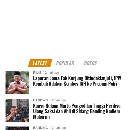
UP NEXT
Apresiasi Satgas RAFI 2022, Kecukupan Energi
DON'T MISS
PWI Sumut gelar Family Gathering di Themepark
MES Dono
LATEST
POPULAR
VIDEOS
North Jakarta Journalist
RILIS
2 hari ago
Laporan Lama Tak Kunjung Ditindaklanjuti, IPW
Kembali Adukan Kombes IAH ke Propam Polri
BANDING
2 hari ago
Kuasa Hukum Minta Pengadilan Tinggi Periksa
Ulang Saksi dan Ahli di Sidang Banding Nadiem
Makarim
BANDING
2 hari ago