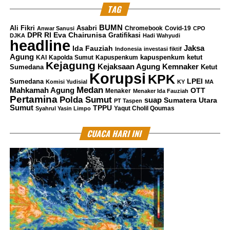
TAG
BUMN
Ali Fikri
Asabri
Chromebook
Covid-19
Anwar Sanusi
CPO
DPR RI
Eva Chairunisa
Gratifikasi
DJKA
Hadi Wahyudi
headline
Jaksa
Ida Fauziah
Indonesia
investasi fiktif
Agung
kapuspenkum ketut
KAI
Kapolda Sumut
Kapuspenkum
Kejagung
Kemnaker
Kejaksaan Agung
Sumedana
Ketut
Korupsi
KPK
LPEI
Sumedana
Komisi Yudisial
KY
MA
Medan
Mahkamah Agung
OTT
Menaker
Menaker Ida Fauziah
Pertamina
Polda Sumut
suap
Sumatera Utara
PT Taspen
Sumut
TPPU
Yaqut Cholil Qoumas
Syahrul Yasin Limpo
CUACA HARI INI