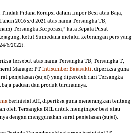
 Tindak Pidana Korupsi dalam Impor Besi atau Baja,
Tahun 2016 s/d 2021 atas nama Tersangka TB,
enam) Tersangka Korporasi,” kata Kepala Pusat
jagung, Ketut Sumedana melalui keterangan pers yang
(24/6/2022).
riksa tersebut atas nama Tersangka TB, Tersangka T,
eneral Manager PT
Intisumber Bajasakti,
diperiksa guna
t penjelasan (sujel) yang diperoleh dari Tersangka
 baja paduan dan produk turunannya.
ama
berinisial AH, diperiksa guna menerangkan tentang
an oleh Tersangka BHL untuk mengimpor besi atau
nnya dengan menggunakan surat penjelasan (sujel).
g Periode November s/d sekarang berinisial LS,