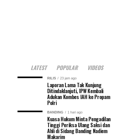
LATEST
POPULAR
VIDEOS
RILIS
23 jam ago
Laporan Lama Tak Kunjung
Ditindaklanjuti, IPW Kembali
Adukan Kombes IAH ke Propam
Polri
BANDING
1 hari ago
Kuasa Hukum Minta Pengadilan
Tinggi Periksa Ulang Saksi dan
Ahli di Sidang Banding Nadiem
Makarim