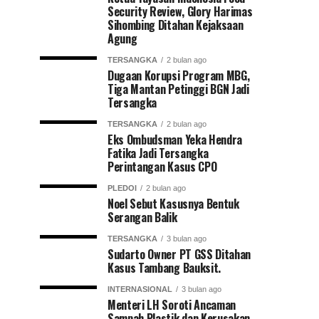
Security Review, Glory Harimas
Sihombing Ditahan Kejaksaan
Agung
TERSANGKA
2 bulan ago
Dugaan Korupsi Program MBG,
Tiga Mantan Petinggi BGN Jadi
Tersangka
TERSANGKA
2 bulan ago
Eks Ombudsman Yeka Hendra
Fatika Jadi Tersangka
Perintangan Kasus CPO
PLEDOI
2 bulan ago
Noel Sebut Kasusnya Bentuk
Serangan Balik
TERSANGKA
3 bulan ago
Sudarto Owner PT GSS Ditahan
Kasus Tambang Bauksit.
INTERNASIONAL
3 bulan ago
Menteri LH Soroti Ancaman
Sampah Plastik dan Kerusakan