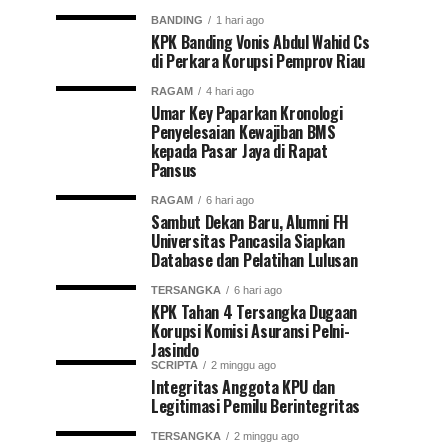
BANDING
1 hari ago
KPK Banding Vonis Abdul Wahid Cs
di Perkara Korupsi Pemprov Riau
RAGAM
4 hari ago
Umar Key Paparkan Kronologi
Penyelesaian Kewajiban BMS
kepada Pasar Jaya di Rapat
Pansus
RAGAM
6 hari ago
Sambut Dekan Baru, Alumni FH
Universitas Pancasila Siapkan
Database dan Pelatihan Lulusan
TERSANGKA
6 hari ago
KPK Tahan 4 Tersangka Dugaan
Korupsi Komisi Asuransi Pelni-
Jasindo
SCRIPTA
2 minggu ago
Integritas Anggota KPU dan
Legitimasi Pemilu Berintegritas
TERSANGKA
2 minggu ago