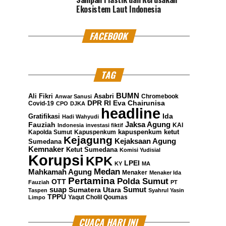
Ekosistem Laut Indonesia
FACEBOOK
TAG
BUMN
Ali Fikri
Asabri
Chromebook
Anwar Sanusi
DPR RI
Eva Chairunisa
Covid-19
CPO
DJKA
headline
Gratifikasi
Ida
Hadi Wahyudi
Jaksa Agung
Fauziah
KAI
Indonesia
investasi fiktif
kapuspenkum ketut
Kapolda Sumut
Kapuspenkum
Kejagung
Kejaksaan Agung
Sumedana
Kemnaker
Ketut Sumedana
Komisi Yudisial
Korupsi
KPK
LPEI
KY
MA
Medan
Mahkamah Agung
Menaker
Menaker Ida
Pertamina
Polda Sumut
OTT
Fauziah
PT
suap
Sumatera Utara
Sumut
Taspen
Syahrul Yasin
TPPU
Yaqut Cholil Qoumas
Limpo
CUACA HARI INI