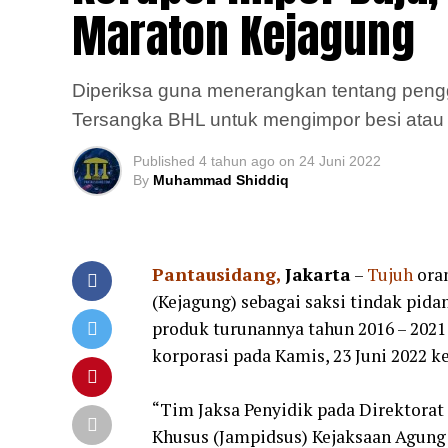
Maraton Kejagung
Diperiksa guna menerangkan tentang penggu
Tersangka BHL untuk mengimpor besi atau
Published
4 tahun ago
on
24 Juni 2022
By
Muhammad Shiddiq
Pantausidang,
Jakarta
–
Tujuh
oran
(Kejagung) sebagai saksi tindak pid
produk turunannya tahun 2016 – 2021
korporasi pada Kamis, 23 Juni 2022 k
“Tim Jaksa Penyidik pada Direktora
Khusus (Jampidsus) Kejaksaan Agung