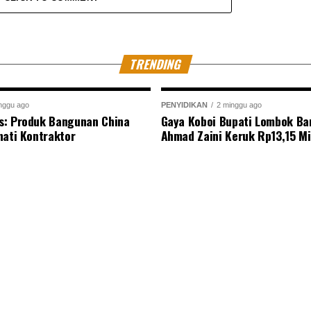
TRENDING
nggu ago
PENYIDIKAN
2 minggu ago
s: Produk Bangunan China
Gaya Koboi Bupati Lombok Bar
nati Kontraktor
Ahmad Zaini Keruk Rp13,15 Mi