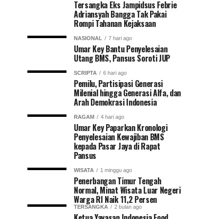
Tersangka Eks Jampidsus Febrie
Adriansyah Bangga Tak Pakai
Rompi Tahanan Kejaksaan
NASIONAL
7 hari ago
Umar Key Bantu Penyelesaian
Utang BMS, Pansus Soroti JUP
SCRIPTA
6 hari ago
Pemilu, Partisipasi Generasi
Milenial hingga Generasi Alfa, dan
Arah Demokrasi Indonesia
RAGAM
4 hari ago
Umar Key Paparkan Kronologi
Penyelesaian Kewajiban BMS
kepada Pasar Jaya di Rapat
Pansus
WISATA
1 minggu ago
Penerbangan Timur Tengah
Normal, Minat Wisata Luar Negeri
Warga RI Naik 11,2 Persen
TERSANGKA
2 bulan ago
Ketua Yayasan Indonesia Food