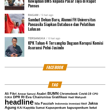
Kewajiban BMS kepada Pasar Jaya di Rapat
Pansus
RAGAM
5 hari ago
Sambut Dekan Baru, Alumni FH Universitas
Pancasila Siapkan Database dan Pelatihan
Lulusan
TERSANGKA
6 hari ago
KPK Tahan 4 Tersangka Dugaan Korupsi Komisi
Asuransi Pelni-Jasindo
FACEBOOK
TAG
BUMN
Ali Fikri
Asabri
Chromebook
Covid-19
Anwar Sanusi
CPO
DPR RI
Eva Chairunisa
Gratifikasi
DJKA
Hadi Wahyudi
headline
Jaksa
Ida Fauziah
Indonesia
investasi fiktif
Agung
kapuspenkum ketut
KAI
Kapolda Sumut
Kapuspenkum