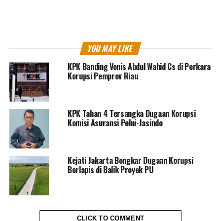
Laman:
1
2
RELATED TOPICS:
ABDUL GANI KASUBA
BLOK
DPD GERINDRA MALUKU UTARA
ESDM
GERINDRA
YOU MAY LIKE
KORUPSI
MUHAIMIN SYARIF
PARTAI GERINDRA
PROPINSI MALUKU UTARA
UCU
WIUP
KPK Banding Vonis Abdul Wahid Cs di Perkara
Korupsi Pemprov Riau
UP NEXT
Korban Pelecehan Di KRL Kurang Mendapat Respon
Kepolisian
KPK Tahan 4 Tersangka Dugaan Korupsi
DON'T MISS
KPK panggil Eks Kajari Sidoarjo Akhmad Muhdor terkait
Komisi Asuransi Pelni-Jasindo
Kasus di Pemkab Sidoarjo
Kejati Jakarta Bongkar Dugaan Korupsi
Redaksi Pantausidang
Berlapis di Balik Proyek PU
CLICK TO COMMENT