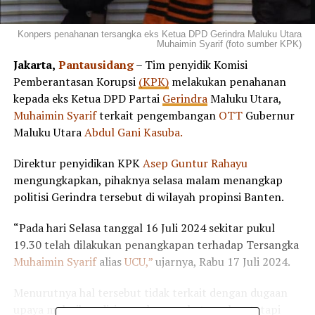
Konpers penahanan tersangka eks Ketua DPD Gerindra Maluku Utara
Muhaimin Syarif (foto sumber KPK)
Jakarta,
Pantausidang
– Tim penyidik Komisi
Pemberantasan Korupsi
(KPK)
melakukan penahanan
kepada eks Ketua DPD Partai
Gerindra
Maluku Utara,
Muhaimin Syarif
terkait pengembangan
OTT
Gubernur
Maluku Utara
Abdul Gani Kasuba.
Direktur penyidikan KPK
Asep Guntur Rahayu
mengungkapkan, pihaknya selasa malam menangkap
politisi Gerindra tersebut di wilayah propinsi Banten.
“Pada hari Selasa tanggal 16 Juli 2024 sekitar pukul
19.30 telah dilakukan penangkapan terhadap Tersangka
Muhaimin Syarif
alias
UCU,”
ujarnya, Rabu 17 Juli 2024.
Menurutnya hal tersebut tidak terkait dengan dugaan
upaya melarikan diri yang bersangkutan, akan tetapi