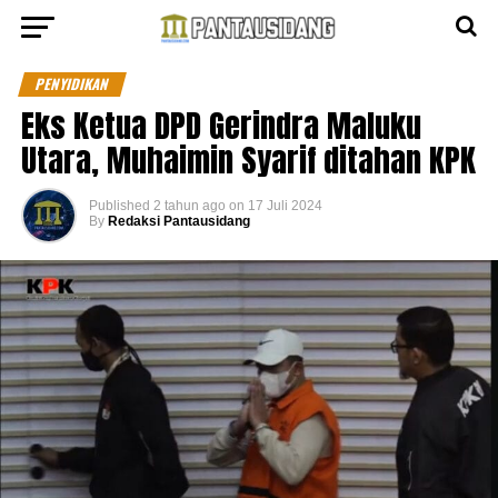
PENYIDIKAN
Eks Ketua DPD Gerindra Maluku
Utara, Muhaimin Syarif ditahan KPK
Published
2 tahun ago
on
17 Juli 2024
By
Redaksi Pantausidang