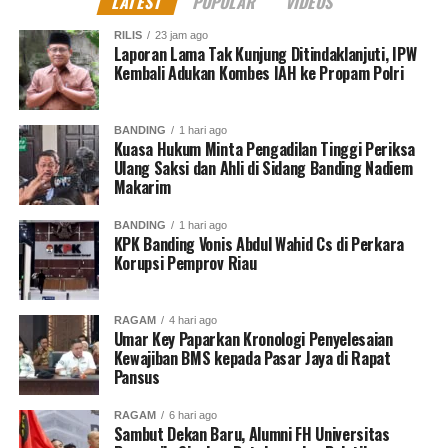
LATEST
POPULAR
VIDEOS
UP NEXT
RILIS
23 jam ago
Anton Tolak Tawaran 500 Juta Rupiah untuk Perpanjang
Laporan Lama Tak Kunjung Ditindaklanjuti, IPW
Keagenan Solusi Prima
Kembali Adukan Kombes IAH ke Propam Polri
DON'T MISS
Ahli Pidana : Korban Pengaduan Palsu Berhak Lapor
Balik
BANDING
1 hari ago
Kuasa Hukum Minta Pengadilan Tinggi Periksa
Ulang Saksi dan Ahli di Sidang Banding Nadiem
Makarim
Muhammad Shiddiq
BANDING
1 hari ago
KPK Banding Vonis Abdul Wahid Cs di Perkara
Korupsi Pemprov Riau
Senior Jurnalis Pantau Sidang By PT Kilas Pewarta Media
RAGAM
4 hari ago
Umar Key Paparkan Kronologi Penyelesaian
Kewajiban BMS kepada Pasar Jaya di Rapat
Pansus
RAGAM
6 hari ago
Sambut Dekan Baru, Alumni FH Universitas