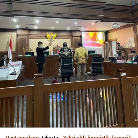
Pantausidang,
Jakarta
–
Saksi ahli linguistik forensik