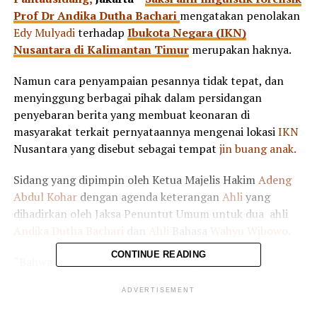
Prof Dr Andika Dutha Bachari
mengatakan penolakan
Edy Mulyadi
terhadap
Ibukota Negara (IKN)
Nusantara di Kalimantan Timur
merupakan haknya.
Namun cara penyampaian pesannya tidak tepat, dan
menyinggung berbagai pihak dalam persidangan
penyebaran berita yang membuat keonaran di
masyarakat terkait pernyataannya mengenai lokasi
IKN
Nusantara yang disebut sebagai tempat
jin buang anak.
Sidang yang dipimpin oleh Ketua Majelis Hakim
Adeng
Abdul Kohar
dengan agenda keterangan
Ahli
yang
dihadirkan oleh Jaksa Penuntut Umum untuk dua ahli
Andika Dutha Bachari
dan
Ahli
Bahasa
Wahyu Wibowo.
CONTINUE READING
“Bahwa dia menolak
IKN
itu hak, tapi cara
menyampaikan pesannya tidak tepat karena
ADVERTISEMENT
menyinggung sana-sini,” ucap Andika Duta di
persidangan
Pengadilan Negeri Jakarta Pusat
,
Selasa,