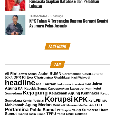
Pancasila Siapkan Database dan Pelatihan
Lulusan
TERSANGKA
6 hari ago
KPK Tahan 4 Tersangka Dugaan Korupsi Komisi
Asuransi Pelni-Jasindo
FACEBOOK
TAG
BUMN
Ali Fikri
Asabri
Chromebook
Covid-19
Anwar Sanusi
CPO
DPR RI
Eva Chairunisa
Gratifikasi
DJKA
Hadi Wahyudi
headline
Jaksa
Ida Fauziah
Indonesia
investasi fiktif
Agung
kapuspenkum ketut
KAI
Kapolda Sumut
Kapuspenkum
Kejagung
Kemnaker
Kejaksaan Agung
Sumedana
Ketut
Korupsi
KPK
LPEI
Sumedana
Komisi Yudisial
KY
MA
Medan
Mahkamah Agung
OTT
Menaker
Menaker Ida Fauziah
Pertamina
Polda Sumut
suap
Sumatera Utara
PT Taspen
Sumut
TPPU
Yaqut Cholil Qoumas
Syahrul Yasin Limpo