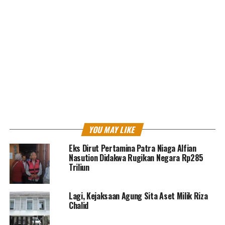
disita dari pihak terafiliasi dengan tersangka MRC, dan
saat ditemukan tidak dilengkapi pelat nomor,” ujar
Anang.
Modus ini diduga untuk menghilangkan jejak
kepemilikan, namun kunci kendaraan berhasil
ditemukan penyidik sehingga unit-unit tersebut dapat
dibawa dan dicocokkan kepemilikannya.
YOU MAY LIKE
Eks Dirut Pertamina Patra Niaga Alfian
Nasution Didakwa Rugikan Negara Rp285
Triliun
Lagi, Kejaksaan Agung Sita Aset Milik Riza
Chalid