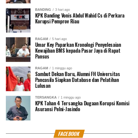
BANDING
3 hari ago
KPK Banding Vonis Abdul Wahid Cs di Perkara
Korupsi Pemprov Riau
RAGAM
5 hari ago
Umar Key Paparkan Kronologi Penyelesaian
Kewajiban BMS kepada Pasar Jaya di Rapat
Pansus
RAGAM
1 minggu ago
Sambut Dekan Baru, Alumni FH Universitas
Pancasila Siapkan Database dan Pelatihan
Lulusan
TERSANGKA
1 minggu ago
KPK Tahan 4 Tersangka Dugaan Korupsi Komisi
Asuransi Pelni-Jasindo
FACEBOOK