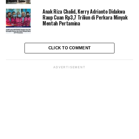
Kritik saran kami terima untuk pengembangan
Anak Riza Chalid, Kerry Adrianto Didakwa
konten kami. Jangan lupa subscribe dan like di
Raup Cuan Rp3,7 Triliun di Perkara Minyak
Channel YouTube, Instagram dan Tik Tok.
Terima
Mentah Pertamina
kasih.
Laman:
1
2
CLICK TO COMMENT
RELATED TOPICS:
MINYAK MENTAH PERTAMINA
MOHAMMAD RIZA CHALID
MRC
RIZA CHALID
ADVERTISEMENT
UP NEXT
Hotman Paris Desak JPU Cabut Dakwaan Perkara
Importasi Gula
DON'T MISS
Saksi Tom Lembong, Eks Bos PDSU Akui Proses Impor
Gula Tak Lengkap
Redaksi Pantausidang