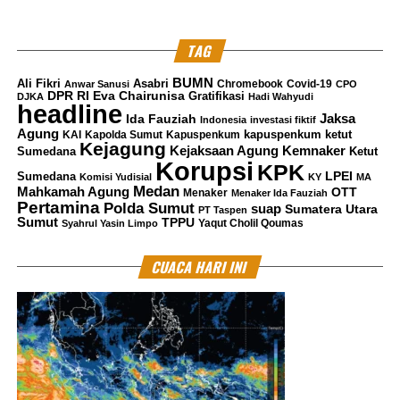
TAG
BUMN
Ali Fikri
Asabri
Chromebook
Covid-19
Anwar Sanusi
CPO
DPR RI
Eva Chairunisa
Gratifikasi
DJKA
Hadi Wahyudi
headline
Jaksa
Ida Fauziah
Indonesia
investasi fiktif
Agung
kapuspenkum ketut
KAI
Kapolda Sumut
Kapuspenkum
Kejagung
Kemnaker
Kejaksaan Agung
Sumedana
Ketut
Korupsi
KPK
LPEI
Sumedana
Komisi Yudisial
KY
MA
Medan
Mahkamah Agung
OTT
Menaker
Menaker Ida Fauziah
Pertamina
Polda Sumut
suap
Sumatera Utara
PT Taspen
Sumut
TPPU
Yaqut Cholil Qoumas
Syahrul Yasin Limpo
CUACA HARI INI