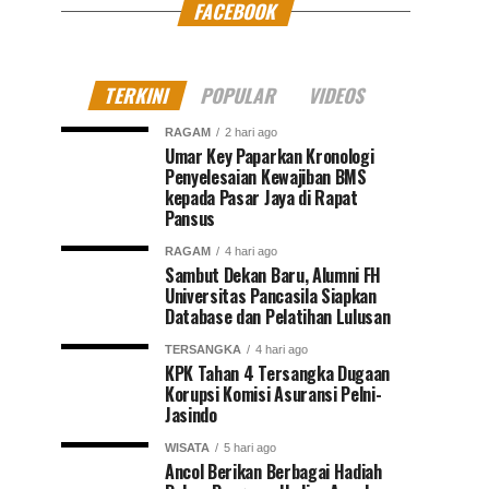
FACEBOOK
TERKINI
POPULAR
VIDEOS
RAGAM
2 hari ago
Umar Key Paparkan Kronologi
Penyelesaian Kewajiban BMS
kepada Pasar Jaya di Rapat
Pansus
RAGAM
4 hari ago
Sambut Dekan Baru, Alumni FH
Universitas Pancasila Siapkan
Database dan Pelatihan Lulusan
TERSANGKA
4 hari ago
KPK Tahan 4 Tersangka Dugaan
Korupsi Komisi Asuransi Pelni-
Jasindo
WISATA
5 hari ago
Ancol Berikan Berbagai Hadiah