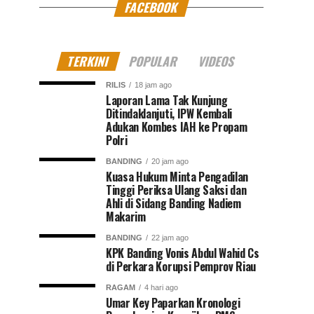
FACEBOOK
TERKINI
POPULAR
VIDEOS
RILIS
18 jam ago
Laporan Lama Tak Kunjung
Ditindaklanjuti, IPW Kembali
Adukan Kombes IAH ke Propam
Polri
BANDING
20 jam ago
Kuasa Hukum Minta Pengadilan
Tinggi Periksa Ulang Saksi dan
Ahli di Sidang Banding Nadiem
Makarim
BANDING
22 jam ago
KPK Banding Vonis Abdul Wahid Cs
di Perkara Korupsi Pemprov Riau
RAGAM
4 hari ago
Umar Key Paparkan Kronologi