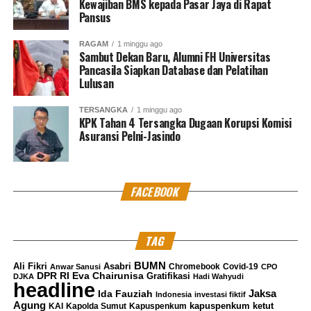
Kewajiban BMS kepada Pasar Jaya di Rapat
Pansus
RAGAM
1 minggu ago
Sambut Dekan Baru, Alumni FH Universitas
Pancasila Siapkan Database dan Pelatihan
Lulusan
TERSANGKA
1 minggu ago
KPK Tahan 4 Tersangka Dugaan Korupsi Komisi
Asuransi Pelni-Jasindo
FACEBOOK
TAG
BUMN
Ali Fikri
Asabri
Chromebook
Covid-19
Anwar Sanusi
CPO
DPR RI
Eva Chairunisa
Gratifikasi
DJKA
Hadi Wahyudi
headline
Jaksa
Ida Fauziah
Indonesia
investasi fiktif
Agung
kapuspenkum ketut
KAI
Kapolda Sumut
Kapuspenkum