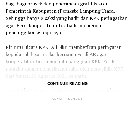
bagi-bagi proyek dan penerimaan gratifikasi di
Pemerintah Kabupaten (Pemkab) Lampung Utara.
Sehingga hanya 8 saksi yang hadir dan KPK peringatkan
agar Ferdi kooperatif untuk hadir memenuhi
pemanggilan selanjutnya.
Plt Juru Bicara KPK, Ali Fikri memberikan peringatan
kepada salah satu saksi bernama Ferdi AR agar
kooperatif untuk memenuhi panggilan KPK. Ferdi
mangkir dalam pemeriksaan saksi oleh penyelidik KPK,
hari Jumat, 20 Agustus 2021 kemarin.
CONTINUE READING
“Ferdi AR (Swasta /Direktur CV Sembilan), tidak hadir
dan tanpa konfirmasi kepada Tim Penyidik. KPK
ADVERTISEMENT
mengingatkan untuk kooperatif hadir pada jadwal
pemanggilan selanjutnya,” kata Ali dalam keterangan
pers kepada wartawan, Kamis (21/8/2021).
Menurut Ali, KPK telah melakukan penyelidikan perkara