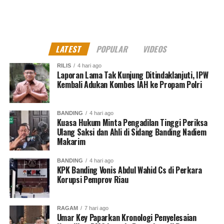
Channel YouTube, Instagram dan Tik Tok.
Terima
kasih.
RELATED TOPICS:
LATEST
POPULAR
VIDEOS
UP NEXT
Update Kasus Kejagung Periksa Tujuh Saksi Kasus
RILIS
4 hari ago
Laporan Lama Tak Kunjung Ditindaklanjuti, IPW
Korupsi ASABRI
Kembali Adukan Kombes IAH ke Propam Polri
DON'T MISS
Kasus BTN Saksi Ungkap Markup RAB Kredit Apartemen
Titanium Properti
BANDING
4 hari ago
Kuasa Hukum Minta Pengadilan Tinggi Periksa
Ulang Saksi dan Ahli di Sidang Banding Nadiem
Makarim
Muhammad Shiddiq
BANDING
4 hari ago
KPK Banding Vonis Abdul Wahid Cs di Perkara
Korupsi Pemprov Riau
Senior Jurnalis Pantau Sidang By PT Kilas Pewarta Media
RAGAM
7 hari ago
Umar Key Paparkan Kronologi Penyelesaian