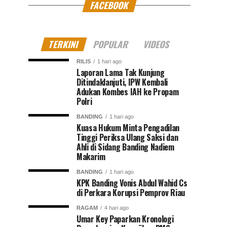
FACEBOOK
TERKINI
POPULAR
VIDEOS
RILIS
1 hari ago
Laporan Lama Tak Kunjung
Ditindaklanjuti, IPW Kembali
Adukan Kombes IAH ke Propam
Polri
BANDING
1 hari ago
Kuasa Hukum Minta Pengadilan
Tinggi Periksa Ulang Saksi dan
Ahli di Sidang Banding Nadiem
Makarim
BANDING
1 hari ago
KPK Banding Vonis Abdul Wahid Cs
di Perkara Korupsi Pemprov Riau
RAGAM
4 hari ago
Umar Key Paparkan Kronologi