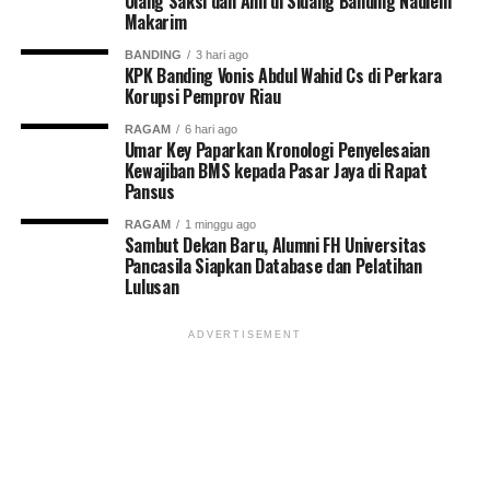
Ulang Saksi dan Ahli di Sidang Banding Nadiem
Makarim
BANDING
3 hari ago
KPK Banding Vonis Abdul Wahid Cs di Perkara
Korupsi Pemprov Riau
RAGAM
6 hari ago
Umar Key Paparkan Kronologi Penyelesaian
Kewajiban BMS kepada Pasar Jaya di Rapat
Pansus
RAGAM
1 minggu ago
Sambut Dekan Baru, Alumni FH Universitas
Pancasila Siapkan Database dan Pelatihan
Lulusan
ADVERTISEMENT