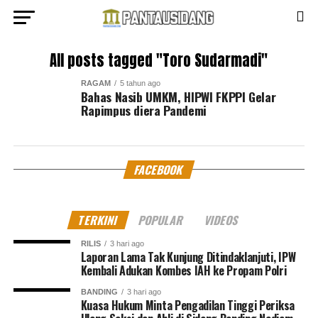
All posts tagged "Toro Sudarmadi"
RAGAM
5 tahun ago
Bahas Nasib UMKM, HIPWI FKPPI Gelar
Rapimpus diera Pandemi
FACEBOOK
TERKINI
POPULAR
VIDEOS
RILIS
3 hari ago
Laporan Lama Tak Kunjung Ditindaklanjuti, IPW
Kembali Adukan Kombes IAH ke Propam Polri
BANDING
3 hari ago
Kuasa Hukum Minta Pengadilan Tinggi Periksa