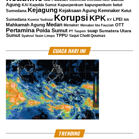
Agung
kapuspenkum ketut
KAI
Kapolda Sumut
Kapuspenkum
Kejagung
Kemnaker
Kejaksaan Agung
Sumedana
Ketut
Korupsi
KPK
LPEI
Sumedana
Komisi Yudisial
KY
MA
Medan
Mahkamah Agung
OTT
Menaker
Menaker Ida Fauziah
Pertamina
Polda Sumut
suap
Sumatera Utara
PT Taspen
Sumut
TPPU
Yaqut Cholil Qoumas
Syahrul Yasin Limpo
CUACA HARI INI
TRENDING