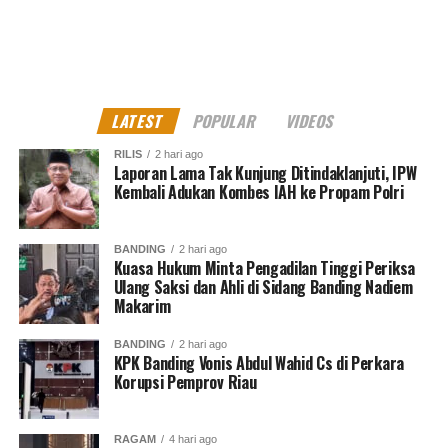
perlu dibangun dengan baik.
“Memasuki era pembangunan ekosistem digital
ketenagakerjaan yang masif, maka kita semua harus siap
dengan segala konsekuensinya,” ucapnya.
LATEST
POPULAR
VIDEOS
Ia menambahkan, pembentukan
Ketenagakerjaan-CSIRT
RILIS
2 hari ago
Laporan Lama Tak Kunjung Ditindaklanjuti, IPW
ini untuk menggalang kesiapan tim Kemnaker dalam
Kembali Adukan Kombes IAH ke Propam Polri
berkoordinasi antar instansi pemerintah.
“Upaya pengamanan informasi harus dimulai dari unit
BANDING
2 hari ago
Kuasa Hukum Minta Pengadilan Tinggi Periksa
kita masing-masing, dari diri kita sendiri, mulai sekarang
Ulang Saksi dan Ahli di Sidang Banding Nadiem
juga,” pungkas Bambang.***
MES
(Sumber Biro Humas
Makarim
Kemnaker
).
BANDING
2 hari ago
KPK Banding Vonis Abdul Wahid Cs di Perkara
Kritik saran kami terima untuk pengembangan
Korupsi Pemprov Riau
konten kami. Jangan lupa subscribe dan like di
Channel YouTube, Instagram dan Tik Tok.
Terima
kasih.
RAGAM
4 hari ago