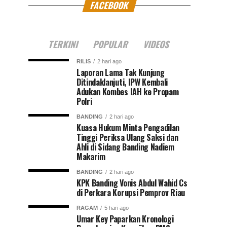
FACEBOOK
TERKINI
POPULAR
VIDEOS
RILIS
2 hari ago
Laporan Lama Tak Kunjung
Ditindaklanjuti, IPW Kembali
Adukan Kombes IAH ke Propam
Polri
BANDING
2 hari ago
Kuasa Hukum Minta Pengadilan
Tinggi Periksa Ulang Saksi dan
Ahli di Sidang Banding Nadiem
Makarim
BANDING
2 hari ago
KPK Banding Vonis Abdul Wahid Cs
di Perkara Korupsi Pemprov Riau
RAGAM
5 hari ago
Umar Key Paparkan Kronologi