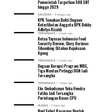
Pemerintah Targetkan 500 SNT
hingga 2029
GELEDAH
4 minggu ago
KPK Temukan Bukti Dugaan
Keterlibatan Anggota BPK Bobby
Adhityo Rizaldi
TERSANGKA
2 bulan ago
Ketua Yayasan Indonesia Food
Security Review, Glory Harimas
Sihombing Ditahan Kejaksaan
Agung
TERSANGKA
2 bulan ago
Dugaan Korupsi Program MBG,
Tiga Mantan Petinggi BGN Jadi
Tersangka
TERSANGKA
2 bulan ago
Eks Ombudsman Yeka Hendra
Fatika Jadi Tersangka
Perintangan Kasus CPO
PLEDOI
2 bulan ago
Noel Sebut Kasusnya Bentuk