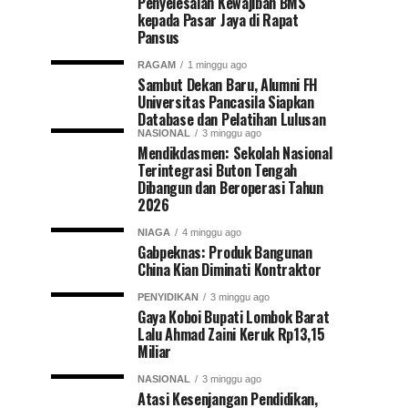
Penyelesaian Kewajiban BMS
kepada Pasar Jaya di Rapat
Pansus
RAGAM
1 minggu ago
Sambut Dekan Baru, Alumni FH
Universitas Pancasila Siapkan
Database dan Pelatihan Lulusan
NASIONAL
3 minggu ago
Mendikdasmen: Sekolah Nasional
Terintegrasi Buton Tengah
Dibangun dan Beroperasi Tahun
2026
NIAGA
4 minggu ago
Gabpeknas: Produk Bangunan
China Kian Diminati Kontraktor
PENYIDIKAN
3 minggu ago
Gaya Koboi Bupati Lombok Barat
Lalu Ahmad Zaini Keruk Rp13,15
Miliar
NASIONAL
3 minggu ago
Atasi Kesenjangan Pendidikan,