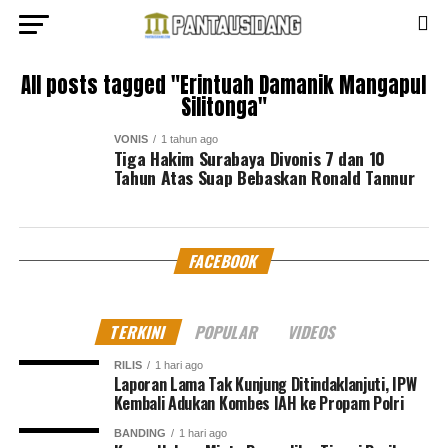
All posts tagged "Erintuah Damanik Mangapul
Silitonga"
VONIS
1 tahun ago
Tiga Hakim Surabaya Divonis 7 dan 10
Tahun Atas Suap Bebaskan Ronald Tannur
FACEBOOK
TERKINI
POPULAR
VIDEOS
RILIS
1 hari ago
Laporan Lama Tak Kunjung Ditindaklanjuti, IPW
Kembali Adukan Kombes IAH ke Propam Polri
BANDING
1 hari ago