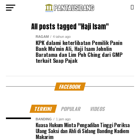
All posts tagged "Haji Isam"
RAGAM
4 tahun ago
KPK dalami keterlibatan Pemilik Panin
Bank Mu’min Ali, Haji Isam Johnlin
Baratama dan Lim Poh Ching dari GMP
terkait Suap Pajak
FACEBOOK
TERKINI
POPULAR
VIDEOS
BANDING
1 jam ago
Kuasa Hukum Minta Pengadilan Tinggi Periksa
Ulang Saksi dan Ahli di Sidang Banding Nadiem
Makarim